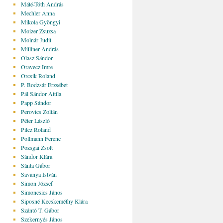
Máté-Tóth András
Mechler Anna
Mikola Gyöngyi
Moizer Zsuzsa
Molnár Judit
Müllner András
Olasz Sándor
Oravecz Imre
Orcsik Roland
P. Bodzsár Erzsébet
Pál Sándor Attila
Papp Sándor
Perovics Zoltán
Péter László
Pilcz Roland
Pollmann Ferenc
Pozsgai Zsolt
Sándor Klára
Sánta Gábor
Savanya István
Simon József
Simoncsics János
Siposné Kecskeméthy Klára
Szántó T. Gábor
Szekernyés János