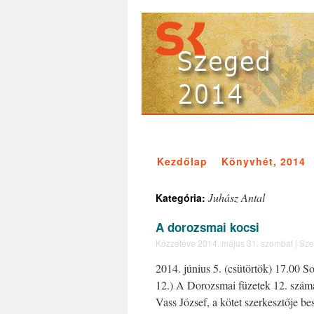
Kezdőlap
Könyvhét, 2014
Juhász Antal
Kategória:
A dorozsmai kocsi
Közzétéve
2014. május 31. szombat
|
Sze
2014. június 5. (csütörtök) 17.00 
12.) A Dorozsmai füzetek 12. számá
Vass József, a kötet szerkesztője be