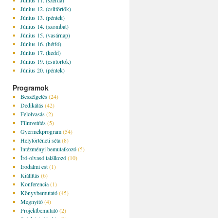
Június 11. (szerda)
Június 12. (csütörtök)
Június 13. (péntek)
Június 14. (szombat)
Június 15. (vasárnap)
Június 16. (hétfő)
Június 17. (kedd)
Június 19. (csütörtök)
Június 20. (péntek)
Programok
Beszélgetés
(24)
Dedikálás
(42)
Felolvasás
(2)
Filmvetítés
(5)
Gyermekprogram
(54)
Helytörténeti séta
(8)
Intézményi bemutatkozó
(5)
Író-olvasó találkozó
(10)
Irodalmi est
(1)
Kiállítás
(6)
Konferencia
(1)
Könyvbemutató
(45)
Megnyitó
(4)
Projektbemutató
(2)