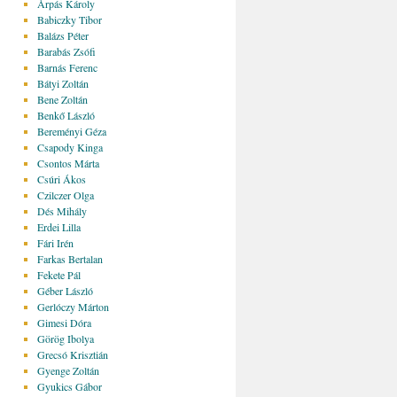
Árpás Károly
Babiczky Tibor
Balázs Péter
Barabás Zsófi
Barnás Ferenc
Bátyi Zoltán
Bene Zoltán
Benkő László
Bereményi Géza
Csapody Kinga
Csontos Márta
Csúri Ákos
Czilczer Olga
Dés Mihály
Erdei Lilla
Fári Irén
Farkas Bertalan
Fekete Pál
Géber László
Gerlóczy Márton
Gimesi Dóra
Görög Ibolya
Grecsó Krisztián
Gyenge Zoltán
Gyukics Gábor