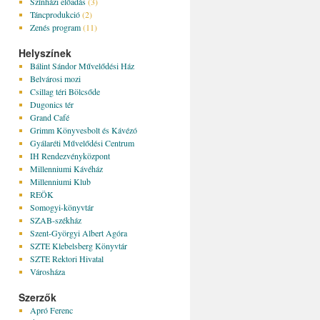
Színházi előadás
(3)
Táncprodukció
(2)
Zenés program
(11)
Helyszínek
Bálint Sándor Művelődési Ház
Belvárosi mozi
Csillag téri Bölcsőde
Dugonics tér
Grand Café
Grimm Könyvesbolt és Kávézó
Gyálaréti Művelődési Centrum
IH Rendezvényközpont
Millenniumi Kávéház
Millenniumi Klub
REÖK
Somogyi-könyvtár
SZAB-székház
Szent-Györgyi Albert Agóra
SZTE Klebelsberg Könyvtár
SZTE Rektori Hivatal
Városháza
Szerzők
Apró Ferenc