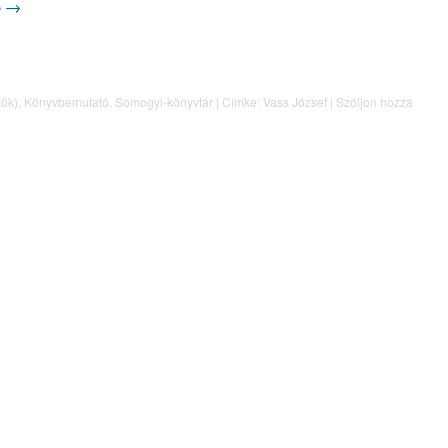
b
→
tök)
,
Könyvbemutató
,
Somogyi-könyvtár
|
Címke:
Vass József
|
Szóljon hozzá