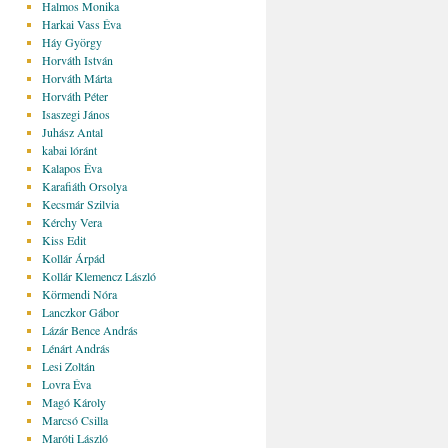
Halmos Monika
Harkai Vass Éva
Háy György
Horváth István
Horváth Márta
Horváth Péter
Isaszegi János
Juhász Antal
kabai lóránt
Kalapos Éva
Karafiáth Orsolya
Kecsmár Szilvia
Kérchy Vera
Kiss Edit
Kollár Árpád
Kollár Klemencz László
Körmendi Nóra
Lanczkor Gábor
Lázár Bence András
Lénárt András
Lesi Zoltán
Lovra Éva
Magó Károly
Marcsó Csilla
Maróti László