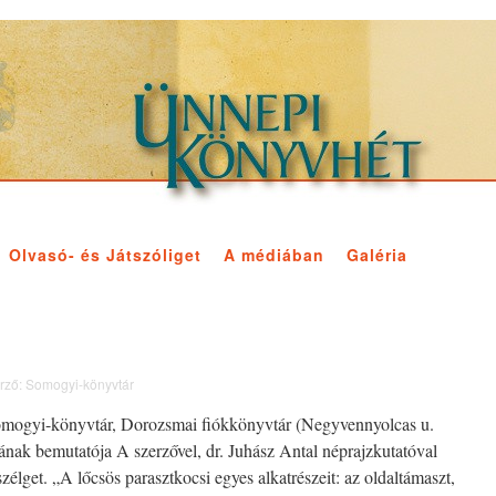
Olvasó- és Játszóliget
A médiában
Galéria
rző:
Somogyi-könyvtár
Somogyi-könyvtár, Dorozsmai fiókkönyvtár (Negyvennyolcas u.
nak bemutatója A szerzővel, dr. Juhász Antal néprajzkutatóval
szélget. „A lőcsös parasztkocsi egyes alkatrészeit: az oldaltámaszt,