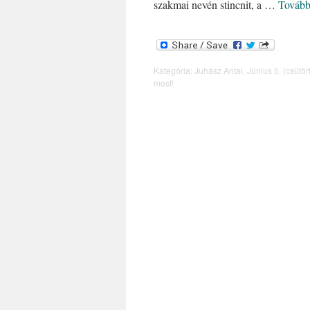
szakmai nevén stincnit, a …
Továb
Kategória:
Juhász Antal
,
Június 5. (csütör
most!