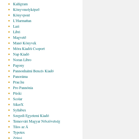
Kalligram
Könyvmolyképző
Könyvpont
L’Harmattan
Lazi
Libri
Magvető
Manó Könyvek
Móra Kiadói Csoport
Nap Kiadó
Noran Libro
Pagony
Pannonhalmi Bencés Kiadó
Panoráma
Prae.hu
Pro Pannónia
Püski
Scolar
SikerX
Syllabux
Szegedi Egyetemi Kiadó
Temesvári Magyar Nőszövetség
Tilos az Á
Typotex
Zrínyi