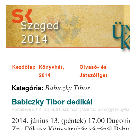
Kezdőlap
Könyvhét,
Olvasó- és
2014
Játszóliget
Babiczky Tibor
Kategória:
Babiczky Tibor dedikál
Közzétéve
2014. május 31. szombat
|
Szerző:
Somogyi-könyvtá
2014. június 13. (péntek) 17.00 Dugoni
Zrt. Fókusz Könyváruház sátránál Babic