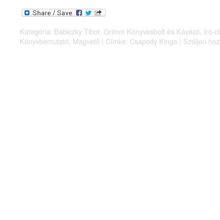
Kategória:
Babiczky Tibor
,
Grimm Könyvesbolt és Kávézó
,
Író-o
Könyvbemutató
,
Magvető
|
Címke:
Csapody Kinga
|
Szóljon hoz