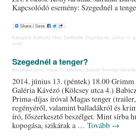
Kapcsolódó esemény: Szegednél a tenge
Kategória:
Babiczky Tibor
,
Dedikálás
,
Dugonics tér
,
Június 13. (
most!
Szegednél a tenger?
Közzétéve
2014. május 31. szombat
|
Szerző:
Somogyi-könyvtá
2014. június 13. (péntek) 18.00 Grimm
Galéria Kávézó (Kölcsey utca 4.) Babic
Prima-díjas íróval Magas tenger (traile
regényéről, valamint balladákról és k
író, főszerkesztő beszélget. Mint sírba
kopogása, szikárak a …
Tovább
→