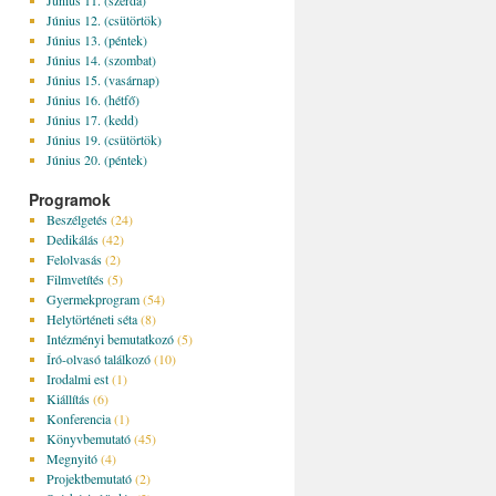
Június 11. (szerda)
Június 12. (csütörtök)
Június 13. (péntek)
Június 14. (szombat)
Június 15. (vasárnap)
Június 16. (hétfő)
Június 17. (kedd)
Június 19. (csütörtök)
Június 20. (péntek)
Programok
Beszélgetés
(24)
Dedikálás
(42)
Felolvasás
(2)
Filmvetítés
(5)
Gyermekprogram
(54)
Helytörténeti séta
(8)
Intézményi bemutatkozó
(5)
Író-olvasó találkozó
(10)
Irodalmi est
(1)
Kiállítás
(6)
Konferencia
(1)
Könyvbemutató
(45)
Megnyitó
(4)
Projektbemutató
(2)