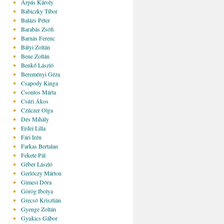
Árpás Károly
Babiczky Tibor
Balázs Péter
Barabás Zsófi
Barnás Ferenc
Bátyi Zoltán
Bene Zoltán
Benkő László
Bereményi Géza
Csapody Kinga
Csontos Márta
Csúri Ákos
Czilczer Olga
Dés Mihály
Erdei Lilla
Fári Irén
Farkas Bertalan
Fekete Pál
Géber László
Gerlóczy Márton
Gimesi Dóra
Görög Ibolya
Grecsó Krisztián
Gyenge Zoltán
Gyukics Gábor