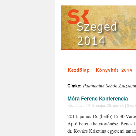
Kezdőlap
Könyvhét, 2014
Palánkainé Sebők Zsuzsan
Címke:
Móra Ferenc Konferencia
Közzétéve
2014. május 30. péntek
|
Szerz
2014. június 16. (hétfő) 15.30 Váro
Apró Ferenc helytörténész, Bencsik
dr. Kovács Krisztina egyetemi tan