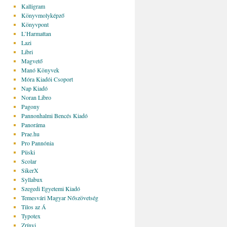
Kalligram
Könyvmolyképző
Könyvpont
L’Harmattan
Lazi
Libri
Magvető
Manó Könyvek
Móra Kiadói Csoport
Nap Kiadó
Noran Libro
Pagony
Pannonhalmi Bencés Kiadó
Panoráma
Prae.hu
Pro Pannónia
Püski
Scolar
SikerX
Syllabux
Szegedi Egyetemi Kiadó
Temesvári Magyar Nőszövetség
Tilos az Á
Typotex
Zrínyi