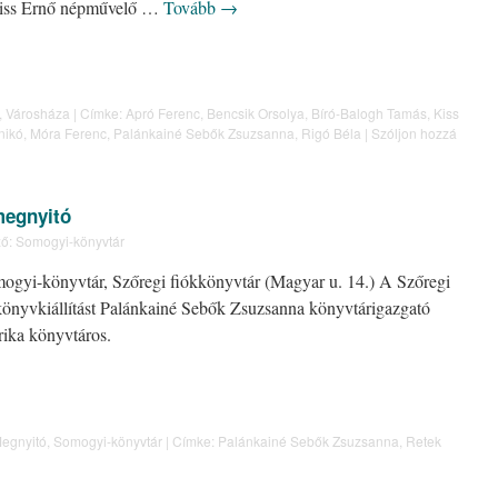
 Kiss Ernő népművelő …
Tovább
→
,
Városháza
|
Címke:
Apró Ferenc
,
Bencsik Orsolya
,
Bíró-Balogh Tamás
,
Kiss
nikó
,
Móra Ferenc
,
Palánkainé Sebők Zsuzsanna
,
Rigó Béla
|
Szóljon hozzá
megnyitó
ő:
Somogyi-könyvtár
mogyi-könyvtár, Szőregi fiókkönyvtár (Magyar u. 14.) A Szőregi
önyvkiállítást Palánkainé Sebők Zsuzsanna könyvtárigazgató
ika könyvtáros.
egnyitó
,
Somogyi-könyvtár
|
Címke:
Palánkainé Sebők Zsuzsanna
,
Retek