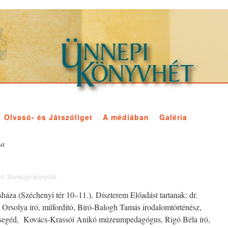
Olvasó- és Játszóliget
A médiában
Galéria
na
ő:
Somogyi-könyvtár
sháza (Széchenyi tér 10–11.), Díszterem Előadást tartanak: dr.
 Orsolya író, műfordító, Bíró-Balogh Tamás irodalomtörténész,
ársegéd, Kovács-Krassói Anikó múzeumpedagógus, Rigó Béla író,