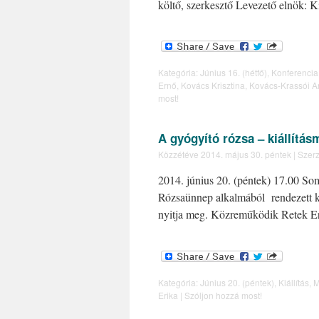
költő, szerkesztő Levezető elnök:
Kategória:
Június 16. (hétfő)
,
Konferencia
Ernő
,
Kovács Krisztina
,
Kovács-Krassói A
most!
A gyógyító rózsa – kiállítás
Közzétéve
2014. május 30. péntek
|
Szerz
2014. június 20. (péntek) 17.00 So
Rózsaünnep alkalmából rendezett k
nyitja meg. Közreműködik Retek Er
Kategória:
Június 20. (péntek)
,
Kiállítás
,
M
Erika
|
Szóljon hozzá most!