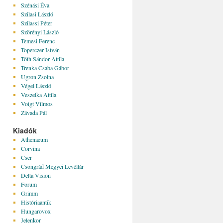
Szénási Éva
Szilasi László
Szilassi Péter
Szörényi László
Temesi Ferenc
Toperczer István
Tóth Sándor Attila
Trenka Csaba Gábor
Ugron Zsolna
Végel László
Veszelka Attila
Voigt Vilmos
Závada Pál
Kiadók
Athenaeum
Corvina
Cser
Csongrád Megyei Levéltár
Delta Vision
Forum
Grimm
Históriaantik
Hungarovox
Jelenkor