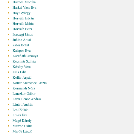
Halmos Monika
Harkai Vass Éva
Háy György
Horváth István
Horváth Márta
Horváth Péter
Isaszegi János
Juhász Antal
kabai lóránt
Kalapos Éva
Karafiáth Orsolya
Kecsmár Szilvia
Kérchy Vera
Kiss Edit
Kollár Árpád
Kollár Klemencz László
Körmendi Nóra
Lanczkor Gábor
Lázár Bence András
Lénárt András
Lesi Zoltán
Lovra Éva
Magó Károly
Marcsó Csilla
Maróti László