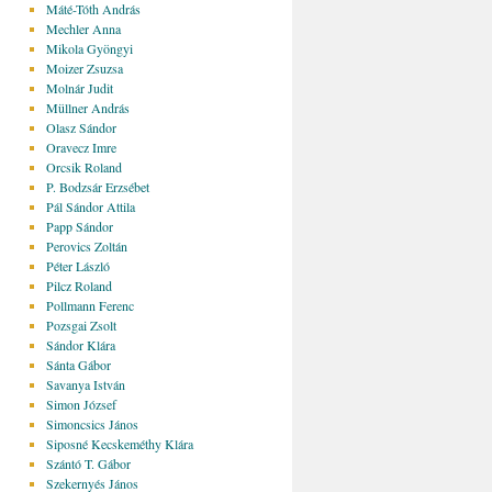
Máté-Tóth András
Mechler Anna
Mikola Gyöngyi
Moizer Zsuzsa
Molnár Judit
Müllner András
Olasz Sándor
Oravecz Imre
Orcsik Roland
P. Bodzsár Erzsébet
Pál Sándor Attila
Papp Sándor
Perovics Zoltán
Péter László
Pilcz Roland
Pollmann Ferenc
Pozsgai Zsolt
Sándor Klára
Sánta Gábor
Savanya István
Simon József
Simoncsics János
Siposné Kecskeméthy Klára
Szántó T. Gábor
Szekernyés János