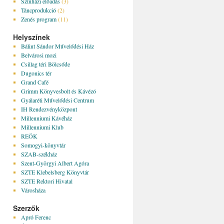
Színházi előadás
(3)
Táncprodukció
(2)
Zenés program
(11)
Helyszínek
Bálint Sándor Művelődési Ház
Belvárosi mozi
Csillag téri Bölcsőde
Dugonics tér
Grand Café
Grimm Könyvesbolt és Kávézó
Gyálaréti Művelődési Centrum
IH Rendezvényközpont
Millenniumi Kávéház
Millenniumi Klub
REÖK
Somogyi-könyvtár
SZAB-székház
Szent-Györgyi Albert Agóra
SZTE Klebelsberg Könyvtár
SZTE Rektori Hivatal
Városháza
Szerzők
Apró Ferenc