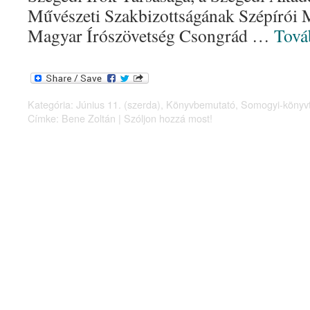
Művészeti Szakbizottságának Szépírói 
Magyar Írószövetség Csongrád …
Tov
Kategória:
Június 11. (szerda)
,
Könyvbemutató
,
Somogyi-könyvt
Címke:
Bene Zoltán
|
Szóljon hozzá most!