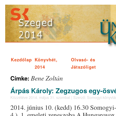
Kezdőlap
Könyvhét,
Olvasó- és
2014
Játszóliget
Bene Zoltán
Címke:
Árpás Károly: Zegzugos egy-ösv
Közzétéve
2014. május 31. szombat
|
Szerző:
Somogyi-könyvtá
2014. június 10. (kedd) 16.30 Somogyi
4.), 1. emeleti zeneszoba A Hungarovox