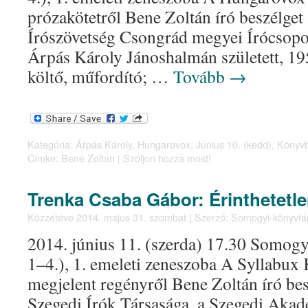
prózakötetről Bene Zoltán író beszélget
Írószövetség Csongrád megyei Írócsopo
Árpás Károly Jánoshalmán született, 195
költő, műfordító; …
Tovább
→
Kategória:
Árpás Károly
,
Hungarovox
,
Június 10. (kedd)
,
Könyv
Címke:
Bene Zoltán
|
Szóljon hozzá most!
Trenka Csaba Gábor: Érinthetetl
Közzétéve
2014. május 31. szombat
|
Szerző:
Somogyi-könyvtá
2014. június 11. (szerda) 17.30 Somog
1–4.), 1. emeleti zeneszoba A Syllabux
megjelent regényről Bene Zoltán író bes
Szegedi Írók Társasága, a Szegedi Akad