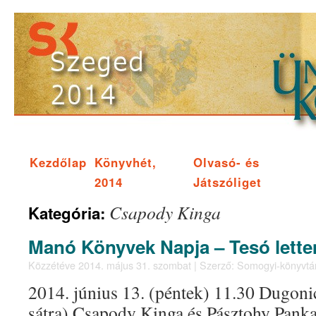
Kezdőlap
Könyvhét,
Olvasó- és
2014
Játszóliget
Csapody Kinga
Kategória:
Manó Könyvek Napja – Tesó lett
Közzétéve
2014. május 31. szombat
|
Szerző:
Somogyi-könyvtá
2014. június 13. (péntek) 11.30 Dugonic
sátra) Csapody Kinga és Pásztohy Pank