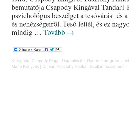
bemutatója Csapody Kingával Tandari
pszichológus beszélget a tesóvárás és a
és nehézségeiről. Tesó lettél, és ez nag
mindig …
Tovább
→
Kategória:
Csapody Kinga
,
Dugonics tér
,
Gyermekprogram
,
Júni
Manó Könyvek
|
Címke:
Pásztohy Panka
|
Szóljon hozzá most!