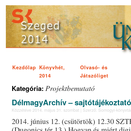
Kezdőlap
Könyvhét,
Olvasó- és
2014
Játszóliget
Projektbemutató
Kategória:
DélmagyArchív – sajtótájékoztat
Közzétéve
2014. május 31. szombat
|
Szerző:
Somogyi-könyvtá
2014. június 12. (csütörtök) 12.30 SZT
(Dugonics tér 13.) Hogyan és miért digit