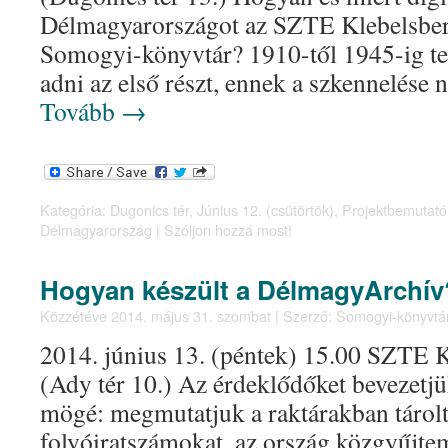
Délmagyarországot az SZTE Klebelsber
Somogyi-könyvtár? 1910-től 1945-ig te
adni az első részt, ennek a szkennelése 
Tovább
→
Kategória:
Dugonics tér
,
Június 12. (csütörtök)
,
Projektbemutató
Délmagyarország
|
Szóljon hozzá most!
Hogyan készült a DélmagyArchív
Közzétéve
2014. május 31. szombat
|
Szerző:
Somogyi-könyvtá
2014. június 13. (péntek) 15.00 SZTE 
(Ady tér 10.) Az érdeklődőket bevezetjük
mögé: megmutatjuk a raktárakban tárolt
folyóiratszámokat, az ország közgyűjte