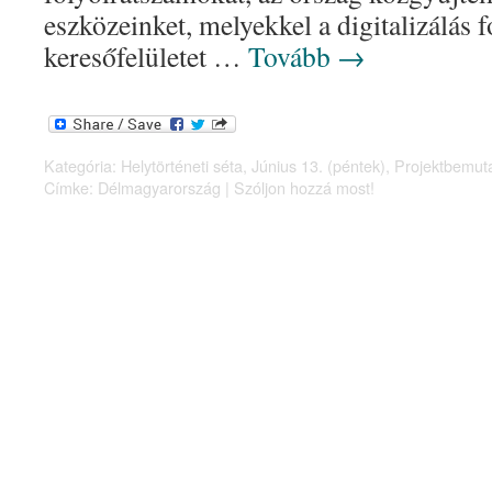
eszközeinket, melyekkel a digitalizálás fo
keresőfelületet …
Tovább
→
Kategória:
Helytörténeti séta
,
Június 13. (péntek)
,
Projektbemut
Címke:
Délmagyarország
|
Szóljon hozzá most!