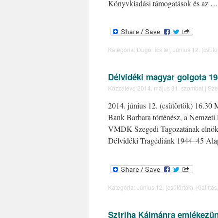
Könyvkiadási támogatások és az 
Kategória:
Dugonics tér
,
Június 12. (csütö
Délvidéki magyar golgota 19
Közzétéve
2014. május 31. szombat
|
Sze
2014. június 12. (csütörtök) 16.30 
Bank Barbara történész, a Nemzeti 
VMDK Szegedi Tagozatának elnöke
Délvidéki Tragédiánk 1944–45 Al
Kategória:
Június 12. (csütörtök)
,
Kiállítás
Sztriha Kálmánra emlékezü