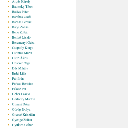
Árpás Károly
Babiczky Tibor
Balázs Péter
Barabás Zsófi
Barnás Ferenc
Bátyi Zoltán
Bene Zoltán
Benkő László
Bereményi Géza
Csapody Kinga
Csontos Márta
Csúri Ákos
Czilczer Olga
Dés Mihály
Erdei Lilla
Fári Irén
Farkas Bertalan
Fekete Pál
Géber László
Gerlóczy Márton
Gimesi Dóra
Görög Ibolya
Grecsó Krisztián
Gyenge Zoltán
Gyukics Gábor