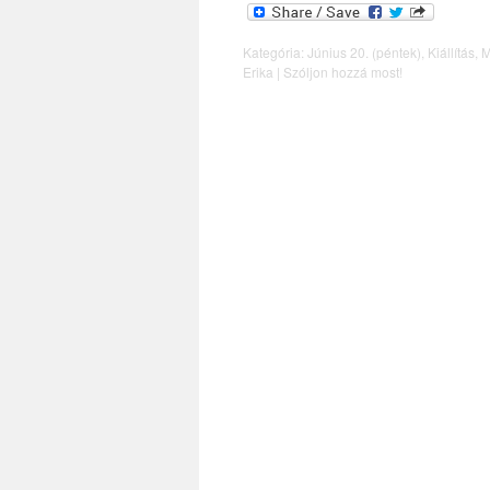
Kategória:
Június 20. (péntek)
,
Kiállítás
,
M
Erika
|
Szóljon hozzá most!