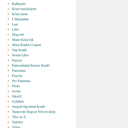
Kalligram
Könyvmolyképző
Könyvpont
L’Harmattan
Lazi
Libri
Magvető
Manó Könyvek
Móra Kiadói Csoport
Nap Kiadó
Noran Libro
Pagony
Pannonhalmi Bencés Kiadó
Panoráma
Prae.hu
Pro Pannónia
Püski
Scolar
SikerX
Syllabux
Szegedi Egyetemi Kiadó
Temesvári Magyar Nőszövetség
Tilos az Á
Typotex
Zrínyi