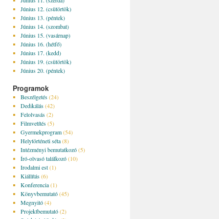
Június 11. (szerda)
Június 12. (csütörtök)
Június 13. (péntek)
Június 14. (szombat)
Június 15. (vasárnap)
Június 16. (hétfő)
Június 17. (kedd)
Június 19. (csütörtök)
Június 20. (péntek)
Programok
Beszélgetés
(24)
Dedikálás
(42)
Felolvasás
(2)
Filmvetítés
(5)
Gyermekprogram
(54)
Helytörténeti séta
(8)
Intézményi bemutatkozó
(5)
Író-olvasó találkozó
(10)
Irodalmi est
(1)
Kiállítás
(6)
Konferencia
(1)
Könyvbemutató
(45)
Megnyitó
(4)
Projektbemutató
(2)