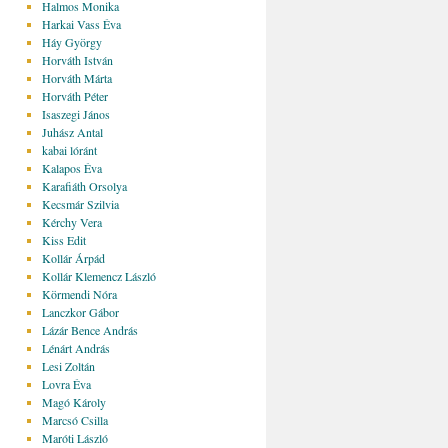
Halmos Monika
Harkai Vass Éva
Háy György
Horváth István
Horváth Márta
Horváth Péter
Isaszegi János
Juhász Antal
kabai lóránt
Kalapos Éva
Karafiáth Orsolya
Kecsmár Szilvia
Kérchy Vera
Kiss Edit
Kollár Árpád
Kollár Klemencz László
Körmendi Nóra
Lanczkor Gábor
Lázár Bence András
Lénárt András
Lesi Zoltán
Lovra Éva
Magó Károly
Marcsó Csilla
Maróti László