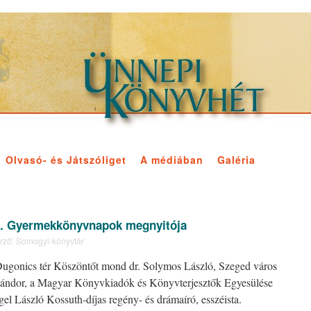
Olvasó- és Játszóliget
A médiában
Galéria
3. Gyermekkönyvnapok megnyitója
rző:
Somogyi-könyvtár
 Dugonics tér Köszöntőt mond dr. Solymos László, Szeged város
Sándor, a Magyar Könyvkiadók és Könyvterjesztők Egyesülése
l László Kossuth-díjas regény- és drámaíró, esszéista.