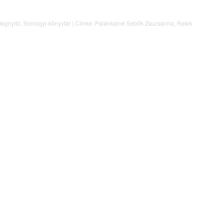
egnyitó
,
Somogyi-könyvtár
|
Címke:
Palánkainé Sebők Zsuzsanna
,
Retek