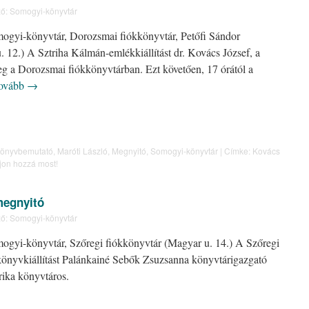
ő:
Somogyi-könyvtár
mogyi-könyvtár, Dorozsmai fiókkönyvtár, Petőfi Sándor
12.) A Sztriha Kálmán-emlékkiállítást dr. Kovács József, a
eg a Dorozsmai fiókkönyvtárban. Ezt követően, 17 órától a
ovább
→
önyvbemutató
,
Maróti László
,
Megnyitó
,
Somogyi-könyvtár
|
Címke:
Kovács
jon hozzá most!
megnyitó
ő:
Somogyi-könyvtár
mogyi-könyvtár, Szőregi fiókkönyvtár (Magyar u. 14.) A Szőregi
önyvkiállítást Palánkainé Sebők Zsuzsanna könyvtárigazgató
ika könyvtáros.