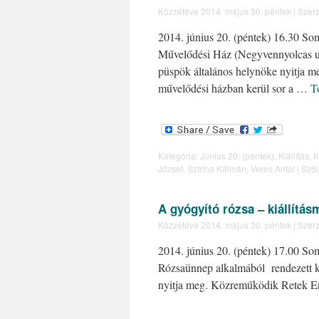
Közzétéve
2014. május 30. péntek
|
Szerz
2014. június 20. (péntek) 16.30 So
Művelődési Ház (Negyvennyolcas u. 
püspök általános helynöke nyitja m
művelődési házban kerül sor a …
T
Kategória:
Június 20. (péntek)
,
Kiállítás
,
K
József
,
Sztriha Kálmán
,
Veres Antal
|
Szól
A gyógyító rózsa – kiállítás
Közzétéve
2014. május 30. péntek
|
Szerz
2014. június 20. (péntek) 17.00 So
Rózsaünnep alkalmából rendezett k
nyitja meg. Közreműködik Retek Er