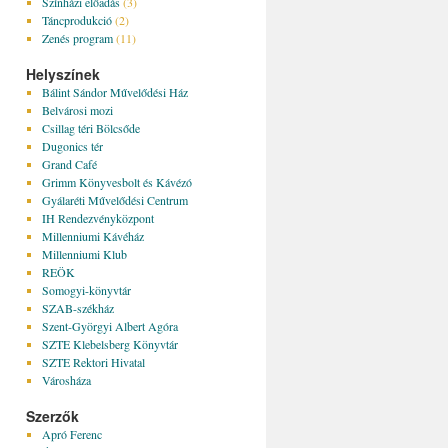
Színházi előadás
(3)
Táncprodukció
(2)
Zenés program
(11)
Helyszínek
Bálint Sándor Művelődési Ház
Belvárosi mozi
Csillag téri Bölcsőde
Dugonics tér
Grand Café
Grimm Könyvesbolt és Kávézó
Gyálaréti Művelődési Centrum
IH Rendezvényközpont
Millenniumi Kávéház
Millenniumi Klub
REÖK
Somogyi-könyvtár
SZAB-székház
Szent-Györgyi Albert Agóra
SZTE Klebelsberg Könyvtár
SZTE Rektori Hivatal
Városháza
Szerzők
Apró Ferenc