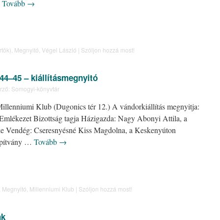
…
Tovább
→
rtök)
,
Megnyitó
,
Végel László
|
Szóljon hozzá most!
44–45 – kiállításmegnyitó
rző:
Somogyi-könyvtár
Millenniumi Klub (Dugonics tér 12.) A vándorkiállítás megnyitja:
Emlékezet Bizottság tagja Házigazda: Nagy Abonyi Attila, a
 Vendég: Cseresnyésné Kiss Magdolna, a Keskenyúton
apítvány …
Tovább
→
,
Megnyitó
,
Millenniumi Klub
|
Szóljon hozzá most!
nk