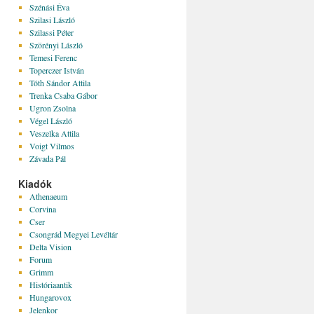
Szénási Éva
Szilasi László
Szilassi Péter
Szörényi László
Temesi Ferenc
Toperczer István
Tóth Sándor Attila
Trenka Csaba Gábor
Ugron Zsolna
Végel László
Veszelka Attila
Voigt Vilmos
Závada Pál
Kiadók
Athenaeum
Corvina
Cser
Csongrád Megyei Levéltár
Delta Vision
Forum
Grimm
Históriaantik
Hungarovox
Jelenkor