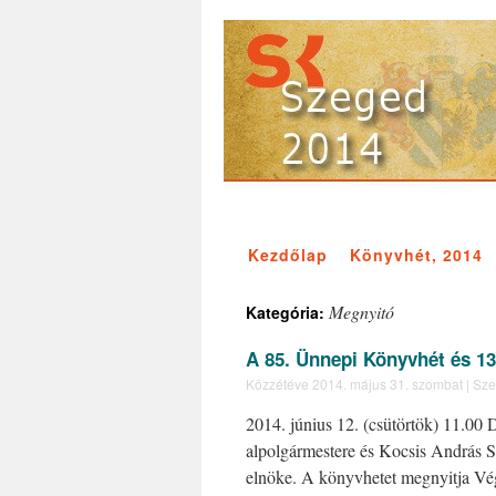
Kezdőlap
Könyvhét, 2014
Megnyitó
Kategória:
A 85. Ünnepi Könyvhét és 1
Közzétéve
2014. május 31. szombat
|
Sze
2014. június 12. (csütörtök) 11.00
alpolgármestere és Kocsis András 
elnöke. A könyvhetet megnyitja Vége