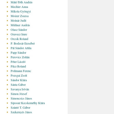
Máté-Tóth András
Mechler Anna
Mikola Gyöngyi
Moizer Zsuzsa
Molnár Judit
Müllner András
Olasz Sándor
Oravecz Imre
Orcsik Roland
P. Bodzsár Erzsébet
Pál Sándor Attila
Papp Sándor
Perovics Zoltán
Péter László
Pilcz Roland
Pollmann Ferenc
Pozsgai Zsolt
Sándor Klára
Sánta Gábor
Savanya István
Simon József
Simoncsics János
Siposné Kecskeméthy Klára
Szántó T. Gábor
Szekernyés János