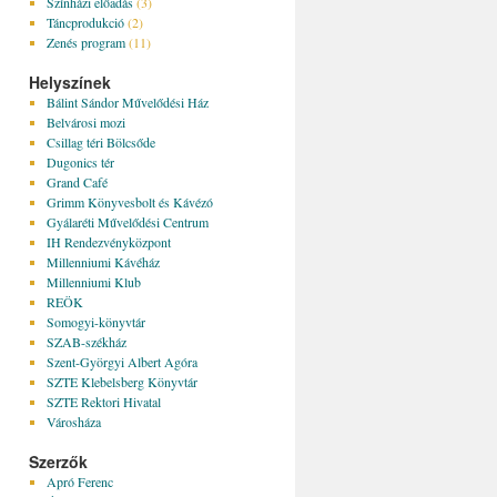
Színházi előadás
(3)
Táncprodukció
(2)
Zenés program
(11)
Helyszínek
Bálint Sándor Művelődési Ház
Belvárosi mozi
Csillag téri Bölcsőde
Dugonics tér
Grand Café
Grimm Könyvesbolt és Kávézó
Gyálaréti Művelődési Centrum
IH Rendezvényközpont
Millenniumi Kávéház
Millenniumi Klub
REÖK
Somogyi-könyvtár
SZAB-székház
Szent-Györgyi Albert Agóra
SZTE Klebelsberg Könyvtár
SZTE Rektori Hivatal
Városháza
Szerzők
Apró Ferenc