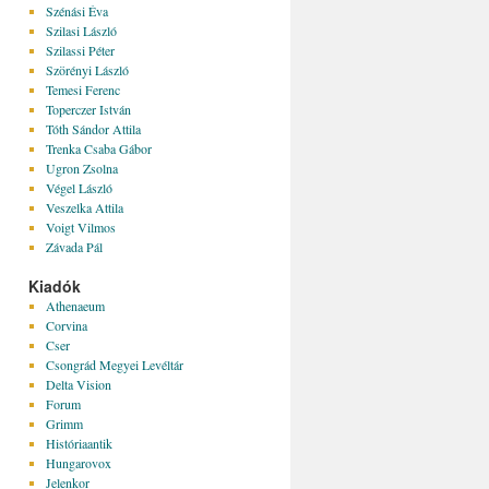
Szénási Éva
Szilasi László
Szilassi Péter
Szörényi László
Temesi Ferenc
Toperczer István
Tóth Sándor Attila
Trenka Csaba Gábor
Ugron Zsolna
Végel László
Veszelka Attila
Voigt Vilmos
Závada Pál
Kiadók
Athenaeum
Corvina
Cser
Csongrád Megyei Levéltár
Delta Vision
Forum
Grimm
Históriaantik
Hungarovox
Jelenkor