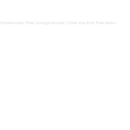
Könyvbemutató
,
Püski
,
Somogyi-könyvtár
|
Címke:
Kiss Ernő
,
Püski István
|