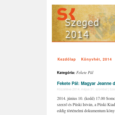
Kezdőlap
Könyvhét, 2014
Fekete Pál
Kategória:
Fekete Pál: Magyar Jeanne d
Közzétéve
2014. május 31. szombat
|
Sze
2014. június 10. (kedd) 17.00 Somo
szerző és Püski István, a Püski Kiad
eddig történelmi dokumentum könyvei