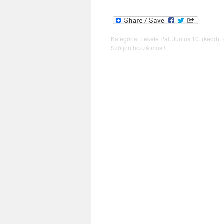
Kategória:
Fekete Pál
,
Június 10. (kedd)
,
Szóljon hozzá most!