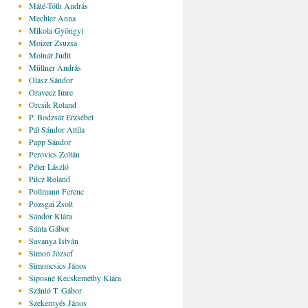
Máté-Tóth András
Mechler Anna
Mikola Gyöngyi
Moizer Zsuzsa
Molnár Judit
Müllner András
Olasz Sándor
Oravecz Imre
Orcsik Roland
P. Bodzsár Erzsébet
Pál Sándor Attila
Papp Sándor
Perovics Zoltán
Péter László
Pilcz Roland
Pollmann Ferenc
Pozsgai Zsolt
Sándor Klára
Sánta Gábor
Savanya István
Simon József
Simoncsics János
Siposné Kecskeméthy Klára
Szántó T. Gábor
Szekernyés János