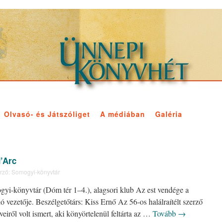
Olvasó- és Játszóliget
A médiában
Galéria
’Arc
rző:
Somogyi-könyvtár
gyi-könyvtár (Dóm tér 1–4.), alagsori klub Az est vendége a
ó vezetője. Beszélgetőtárs: Kiss Ernő Az 56-os halálraítélt szerző
ről volt ismert, aki könyörtelenül feltárta az …
Tovább
→