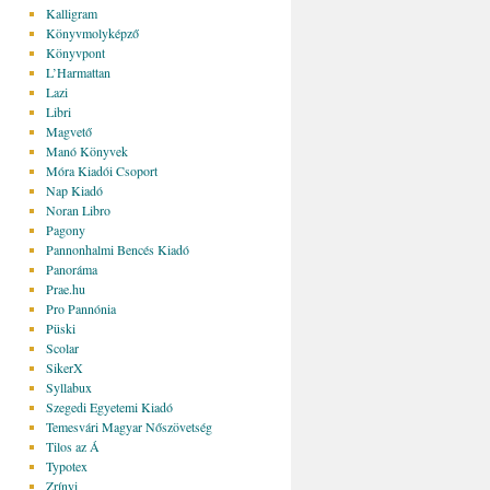
Kalligram
Könyvmolyképző
Könyvpont
L’Harmattan
Lazi
Libri
Magvető
Manó Könyvek
Móra Kiadói Csoport
Nap Kiadó
Noran Libro
Pagony
Pannonhalmi Bencés Kiadó
Panoráma
Prae.hu
Pro Pannónia
Püski
Scolar
SikerX
Syllabux
Szegedi Egyetemi Kiadó
Temesvári Magyar Nőszövetség
Tilos az Á
Typotex
Zrínyi