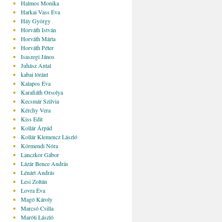
Halmos Monika
Harkai Vass Éva
Háy György
Horváth István
Horváth Márta
Horváth Péter
Isaszegi János
Juhász Antal
kabai lóránt
Kalapos Éva
Karafiáth Orsolya
Kecsmár Szilvia
Kérchy Vera
Kiss Edit
Kollár Árpád
Kollár Klemencz László
Körmendi Nóra
Lanczkor Gábor
Lázár Bence András
Lénárt András
Lesi Zoltán
Lovra Éva
Magó Károly
Marcsó Csilla
Maróti László