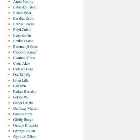
Árpás Károly
Babiczky Tibor
Balázs Péter
Barabás Zsófi
Barnás Ferenc
Bátyi Zoltán
Bene Zoltán
Benkő László
Bereményi Géza
Csapody Kinga
Csontos Márta
Csúri Ákos
Czilczer Olga
Dés Mihály
Erdei Lilla
Fári Irén
Farkas Bertalan
Fekete Pál
Géber László
Gerlóczy Márton
Gimesi Dóra
Görög Ibolya
Grecsó Krisztián
Gyenge Zoltán
Gyukics Gábor