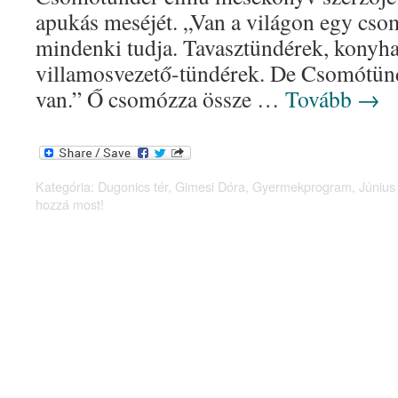
apukás meséjét. „Van a világon egy csom
mindenki tudja. Tavasztündérek, konyh
villamosvezető-tündérek. De Csomótünd
van.” Ő csomózza össze …
Tovább
→
Kategória:
Dugonics tér
,
Gimesi Dóra
,
Gyermekprogram
,
Június
hozzá most!