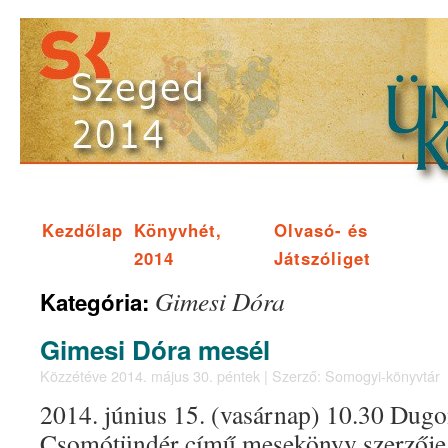
Kezdőlap
Könyvhét,
Olvasó- és
2014
Játszóliget
Gimesi Dóra
Kategória:
Gimesi Dóra mesél
Közzétéve
2014. május 30. péntek
|
Szerző:
Somogyi-könyvtár
2014. június 15. (vasárnap) 10.30 Dugo
Csomótündér című mesekönyv szerzője 