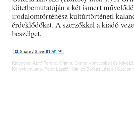
kötetbemutatóján a két ismert művelődé
irodalomtörténész kultúrtörténeti kalan
érdeklődőket. A szerzőkkel a kiadó veze
beszélget.
Kategória:
Apró Ferenc
,
Grimm
,
Grimm Könyvesbolt és Kávézó
Könyvbemutató
,
Péter László
|
Címke:
Borbás László
|
Szóljon 