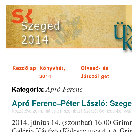
Kezdőlap
Könyvhét,
Olvasó- és
2014
Játszóliget
Apró Ferenc
Kategória:
Apró Ferenc–Péter László: Szege
Közzétéve
2014. május 31. szombat
|
Szerző:
Somogyi-könyvtá
2014. június 14. (szombat) 16.00 Grim
Galéria Kávézó (Kölcsey utca 4.) A G