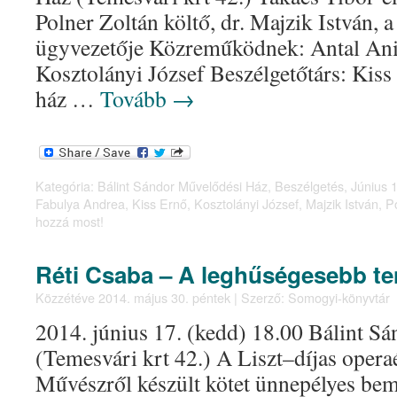
Polner Zoltán költő, dr. Majzik István, 
ügyvezetője Közreműködnek: Antal Ani
Kosztolányi József Beszélgetőtárs: Kiss
ház …
Tovább
→
Kategória:
Bálint Sándor Művelődési Ház
,
Beszélgetés
,
Június 1
Fabulya Andrea
,
Kiss Ernő
,
Kosztolányi József
,
Majzik István
,
P
hozzá most!
Réti Csaba – A leghűségesebb te
Közzétéve
2014. május 30. péntek
|
Szerző:
Somogyi-könyvtár
2014. június 17. (kedd) 18.00 Bálint 
(Temesvári krt 42.) A Liszt–díjas oper
Művészről készült kötet ünnepélyes bem