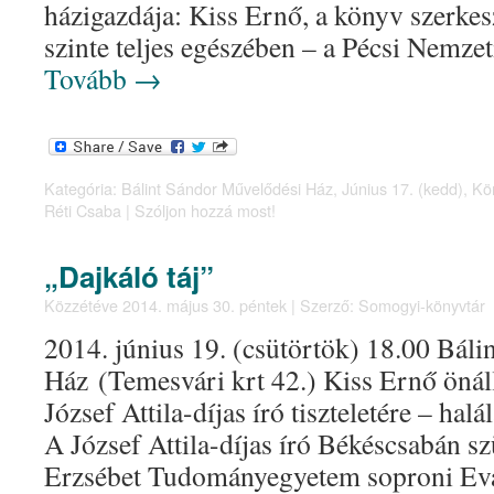
házigazdája: Kiss Ernő, a könyv szerke
szinte teljes egészében – a Pécsi Nemzet
Tovább
→
Kategória:
Bálint Sándor Művelődési Ház
,
Június 17. (kedd)
,
Kö
Réti Csaba
|
Szóljon hozzá most!
„Dajkáló táj”
Közzétéve
2014. május 30. péntek
|
Szerző:
Somogyi-könyvtár
2014. június 19. (csütörtök) 18.00 Bál
Ház (Temesvári krt 42.) Kiss Ernő önál
József Attila-díjas író tiszteletére – hal
A József Attila-díjas író Békéscsabán szü
Erzsébet Tudományegyetem soproni Ev