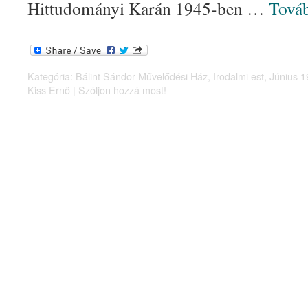
Hittudományi Karán 1945-ben …
Tová
Kategória:
Bálint Sándor Művelődési Ház
,
Irodalmi est
,
Június 1
Kiss Ernő
|
Szóljon hozzá most!