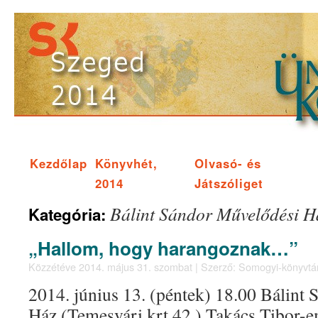
Kezdőlap
Könyvhét,
Olvasó- és
2014
Játszóliget
Bálint Sándor Művelődési H
Kategória:
„Hallom, hogy harangoznak…”
Közzétéve
2014. május 31. szombat
|
Szerző:
Somogyi-könyvtá
2014. június 13. (péntek) 18.00 Bálin
Ház (Temesvári krt 42.) Takács Tibor-