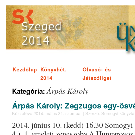
Kezdőlap
Könyvhét,
Olvasó- és
2014
Játszóliget
Árpás Károly
Kategória:
Árpás Károly: Zegzugos egy-ösv
Közzétéve
2014. május 31. szombat
|
Szerző:
Somogyi-könyvtá
2014. június 10. (kedd) 16.30 Somogyi
4.), 1. emeleti zeneszoba A Hungarovox