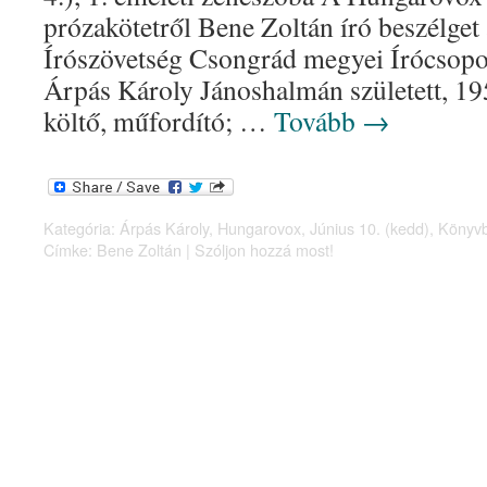
prózakötetről Bene Zoltán író beszélget
Írószövetség Csongrád megyei Írócsopo
Árpás Károly Jánoshalmán született, 195
költő, műfordító; …
Tovább
→
Kategória:
Árpás Károly
,
Hungarovox
,
Június 10. (kedd)
,
Könyv
Címke:
Bene Zoltán
|
Szóljon hozzá most!