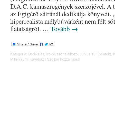
D.A.C. kamaszregények szerzőjével. A t
az Égigérő sátránál dedikálja könyveit.
hiperrealista mélybúvárként nem félt söt
fiatalságról. …
Tovább
→
Kategória:
Dedikálás
,
Író-olvasó találkozó
,
Június 13. (péntek)
,
Millenniumi Kávéház
|
Szóljon hozzá most!