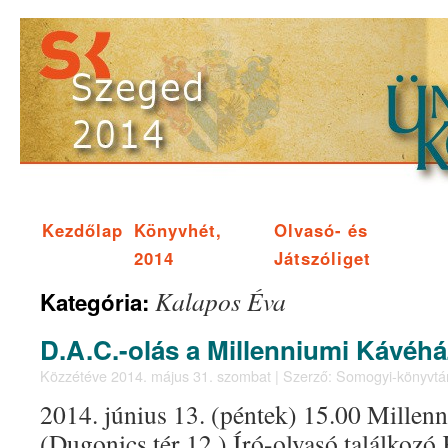
Kezdőlap
Könyvhét,
Olvasó- és
2014
Játszóliget
Kalapos Éva
Kategória:
D.A.C.-olás a Millenniumi Kávéhá
Közzétéve
2014. május 31. szombat
|
Szerző:
Somogyi-könyvtá
2014. június 13. (péntek) 15.00 Millen
(Dugonics tér 12.) Író-olvasó találkozó