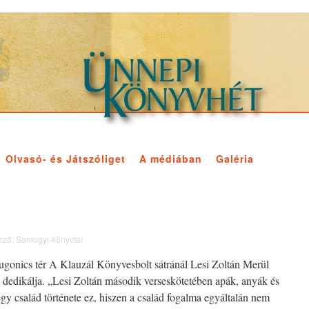
Olvasó- és Játszóliget
A médiában
Galéria
rző:
Somogyi-könyvtár
ugonics tér A Klauzál Könyvesbolt sátránál Lesi Zoltán Merül
 dedikálja. „Lesi Zoltán második verseskötetében apák, anyák és
család története ez, hiszen a család fogalma egyáltalán nem