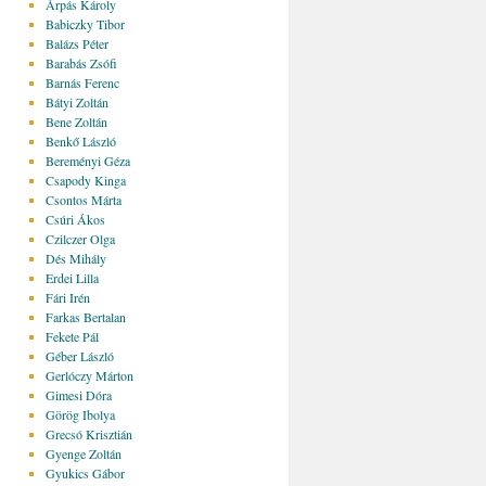
Árpás Károly
Babiczky Tibor
Balázs Péter
Barabás Zsófi
Barnás Ferenc
Bátyi Zoltán
Bene Zoltán
Benkő László
Bereményi Géza
Csapody Kinga
Csontos Márta
Csúri Ákos
Czilczer Olga
Dés Mihály
Erdei Lilla
Fári Irén
Farkas Bertalan
Fekete Pál
Géber László
Gerlóczy Márton
Gimesi Dóra
Görög Ibolya
Grecsó Krisztián
Gyenge Zoltán
Gyukics Gábor