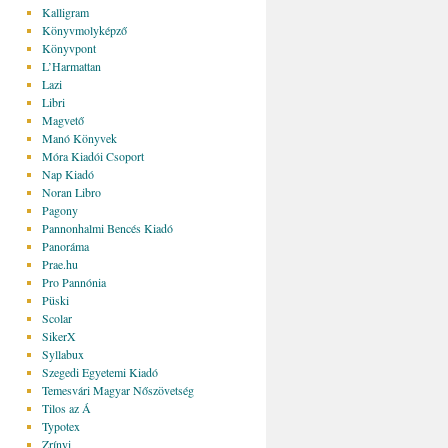
Kalligram
Könyvmolyképző
Könyvpont
L’Harmattan
Lazi
Libri
Magvető
Manó Könyvek
Móra Kiadói Csoport
Nap Kiadó
Noran Libro
Pagony
Pannonhalmi Bencés Kiadó
Panoráma
Prae.hu
Pro Pannónia
Püski
Scolar
SikerX
Syllabux
Szegedi Egyetemi Kiadó
Temesvári Magyar Nőszövetség
Tilos az Á
Typotex
Zrínyi