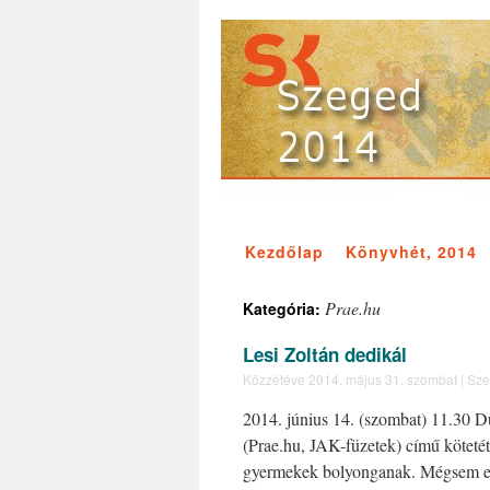
Kezdőlap
Könyvhét, 2014
Prae.hu
Kategória:
Lesi Zoltán dedikál
Közzétéve
2014. május 31. szombat
|
Sze
2014. június 14. (szombat) 11.30 D
(Prae.hu, JAK-füzetek) című kötetét
gyermekek bolyonganak. Mégsem egy 