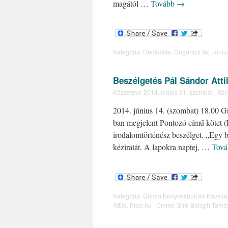
magától …
Tovább
→
Kategória:
Dedikálás
,
Dugonics tér
,
Júniu
Beszélgetés Pál Sándor Atti
Közzétéve
2014. május 31. szombat
|
Sze
2014. június 14. (szombat) 18.00 
ban megjelent Pontozó című kötet 
irodalomtörténész beszélget. „Egy b
kéziratát. A lapokra naptej, …
Tov
Kategória:
Grimm Könyvesbolt és Kávézó
Attila
,
Prae.hu
|
Címke:
Bíró-Balogh Tamá