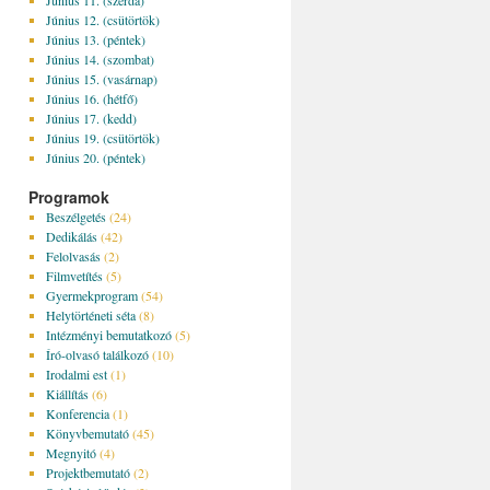
Június 11. (szerda)
Június 12. (csütörtök)
Június 13. (péntek)
Június 14. (szombat)
Június 15. (vasárnap)
Június 16. (hétfő)
Június 17. (kedd)
Június 19. (csütörtök)
Június 20. (péntek)
Programok
Beszélgetés
(24)
Dedikálás
(42)
Felolvasás
(2)
Filmvetítés
(5)
Gyermekprogram
(54)
Helytörténeti séta
(8)
Intézményi bemutatkozó
(5)
Író-olvasó találkozó
(10)
Irodalmi est
(1)
Kiállítás
(6)
Konferencia
(1)
Könyvbemutató
(45)
Megnyitó
(4)
Projektbemutató
(2)