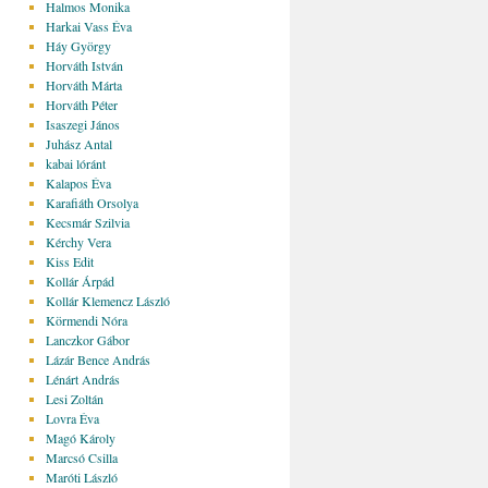
Halmos Monika
Harkai Vass Éva
Háy György
Horváth István
Horváth Márta
Horváth Péter
Isaszegi János
Juhász Antal
kabai lóránt
Kalapos Éva
Karafiáth Orsolya
Kecsmár Szilvia
Kérchy Vera
Kiss Edit
Kollár Árpád
Kollár Klemencz László
Körmendi Nóra
Lanczkor Gábor
Lázár Bence András
Lénárt András
Lesi Zoltán
Lovra Éva
Magó Károly
Marcsó Csilla
Maróti László