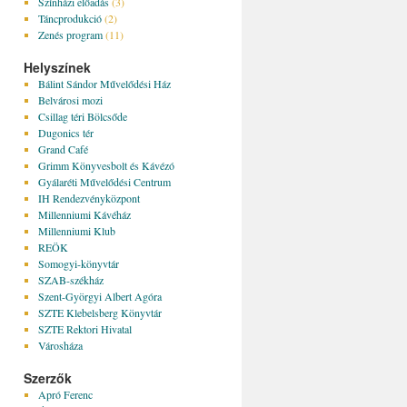
Színházi előadás
(3)
Táncprodukció
(2)
Zenés program
(11)
Helyszínek
Bálint Sándor Művelődési Ház
Belvárosi mozi
Csillag téri Bölcsőde
Dugonics tér
Grand Café
Grimm Könyvesbolt és Kávézó
Gyálaréti Művelődési Centrum
IH Rendezvényközpont
Millenniumi Kávéház
Millenniumi Klub
REÖK
Somogyi-könyvtár
SZAB-székház
Szent-Györgyi Albert Agóra
SZTE Klebelsberg Könyvtár
SZTE Rektori Hivatal
Városháza
Szerzők
Apró Ferenc