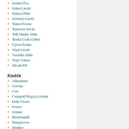
Szénási Éva
Szilasi László
Szilassi Péter
Szörényi László
Temesi Ferenc
Toperczer István
Tóth Sándor Attila
Trenka Csaba Gábor
Ugron Zsolna
Végel László
Veszelka Attila
Voigt Vilmos
Závada Pál
Kiadók
Athenaeum
Corvina
Cser
Csongrád Megyei Levéltár
Delta Vision
Forum
Grimm
Históriaantik
Hungarovox
Jelenkor