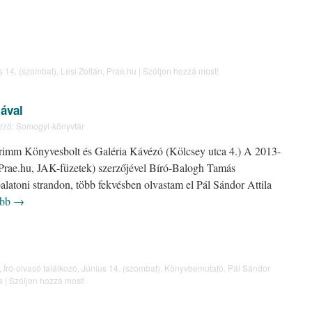
s 14. (szombat)
,
Lesi Zoltán
,
Prae.hu
|
Szóljon hozzá most!
lával
rző:
Somogyi-könyvtár
Grimm Könyvesbolt és Galéria Kávézó (Kölcsey utca 4.) A 2013-
(Prae.hu, JAK-füzetek) szerzőjével Bíró-Balogh Tamás
alatoni strandon, több fekvésben olvastam el Pál Sándor Attila
ább
→
,
Író-olvasó találkozó
,
Június 14. (szombat)
,
Könyvbemutató
,
Pál Sándor
s
|
Szóljon hozzá most!