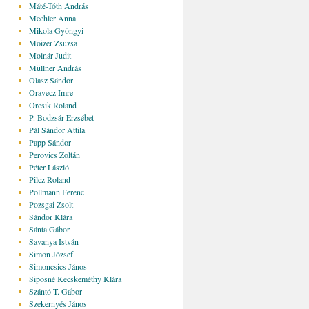
Máté-Tóth András
Mechler Anna
Mikola Gyöngyi
Moizer Zsuzsa
Molnár Judit
Müllner András
Olasz Sándor
Oravecz Imre
Orcsik Roland
P. Bodzsár Erzsébet
Pál Sándor Attila
Papp Sándor
Perovics Zoltán
Péter László
Pilcz Roland
Pollmann Ferenc
Pozsgai Zsolt
Sándor Klára
Sánta Gábor
Savanya István
Simon József
Simoncsics János
Siposné Kecskeméthy Klára
Szántó T. Gábor
Szekernyés János