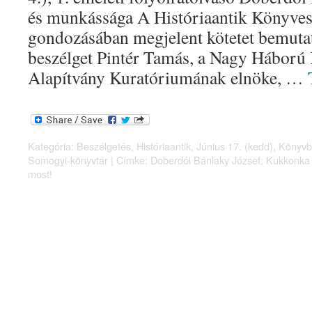
és munkássága A Históriaantik Könyve
gondozásában megjelent kötetet bemutatj
beszélget Pintér Tamás, a Nagy Háború
Alapítvány Kuratóriumának elnöke, …
Kategória:
Beszélgetés
,
Históriaantik
,
Június 17. (kedd)
,
Könyvb
Somogyi-könyvtár
|
Címke:
Doberdói Bánlaky József
,
Kukkonka 
most!