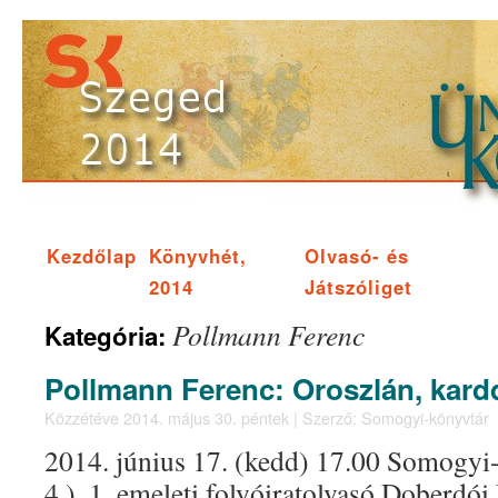
Kezdőlap
Könyvhét,
Olvasó- és
2014
Játszóliget
Pollmann Ferenc
Kategória:
Pollmann Ferenc: Oroszlán, kardda
Közzétéve
2014. május 30. péntek
|
Szerző:
Somogyi-könyvtár
2014. június 17. (kedd) 17.00 Somogyi
4.), 1. emeleti folyóiratolvasó Doberdói