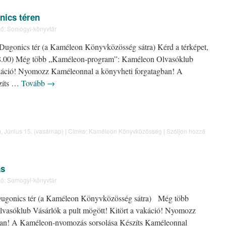
nics téren
ő:
Somogyi-könyvtár
 Dugonics tér (a Kaméleon Könyvközösség sátra) Kérd a térképet,
: 18.00) Még több „Kaméleon-program”: Kaméleon Olvasóklub
vakáció! Nyomozz Kaméleonnal a könyvheti forgatagban! A
zíts …
Tovább
→
m
,
Június 15. (vasárnap)
|
Címke:
Kaméleon Könyvközösség
|
Szóljon hozzá
ás
ő:
Somogyi-könyvtár
 Dugonics tér (a Kaméleon Könyvközösség sátra) Még több
asóklub Vásárlók a pult mögött! Kitört a vakáció! Nyomozz
ban! A Kaméleon-nyomozás sorsolása Készíts Kaméleonnal