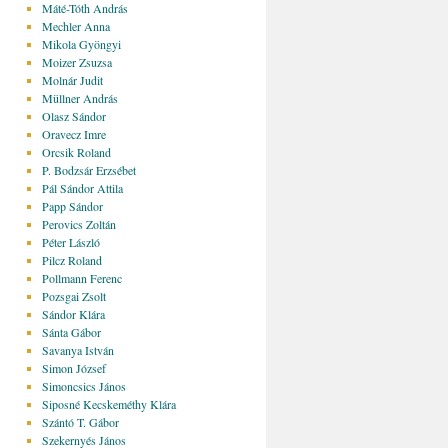
Máté-Tóth András
Mechler Anna
Mikola Gyöngyi
Moizer Zsuzsa
Molnár Judit
Müllner András
Olasz Sándor
Oravecz Imre
Orcsik Roland
P. Bodzsár Erzsébet
Pál Sándor Attila
Papp Sándor
Perovics Zoltán
Péter László
Pilcz Roland
Pollmann Ferenc
Pozsgai Zsolt
Sándor Klára
Sánta Gábor
Savanya István
Simon József
Simoncsics János
Siposné Kecskeméthy Klára
Szántó T. Gábor
Szekernyés János