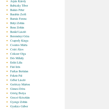
Árpás Károly
Babiczky Tibor
Balázs Péter
Barabás Zsófi
Barnás Ferenc
Bátyi Zoltán
Bene Zoltán
Benkő László
Bereményi Géza
Csapody Kinga
Csontos Márta
Csúri Ákos
Czilczer Olga
Dés Mihály
Erdei Lilla
Fári Irén
Farkas Bertalan
Fekete Pál
Géber László
Gerlóczy Márton
Gimesi Dóra
Görög Ibolya
Grecsó Krisztián
Gyenge Zoltán
Gyukics Gábor