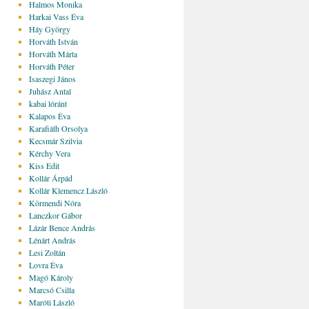
Halmos Monika
Harkai Vass Éva
Háy György
Horváth István
Horváth Márta
Horváth Péter
Isaszegi János
Juhász Antal
kabai lóránt
Kalapos Éva
Karafiáth Orsolya
Kecsmár Szilvia
Kérchy Vera
Kiss Edit
Kollár Árpád
Kollár Klemencz László
Körmendi Nóra
Lanczkor Gábor
Lázár Bence András
Lénárt András
Lesi Zoltán
Lovra Éva
Magó Károly
Marcsó Csilla
Maróti László