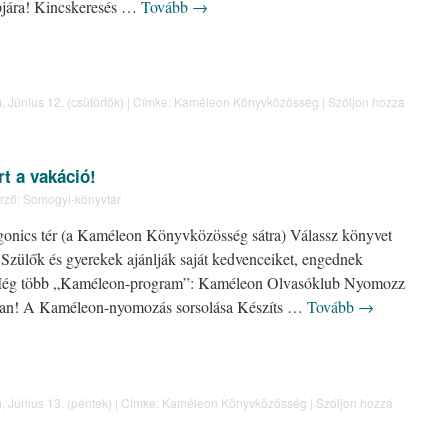
jára! Kincskeresés …
Tovább
→
m
,
Június 12. (csütörtök)
|
Címke:
Kaméleon Könyvközösség
|
Szóljon hozzá
rt a vakáció!
rző:
Somogyi-könyvtár
gonics tér (a Kaméleon Könyvközösség sátra) Válassz könyvet
 Szülők és gyerekek ajánlják saját kedvenceiket, engednek
a! Még több „Kaméleon-program”: Kaméleon Olvasóklub Nyomozz
ban! A Kaméleon-nyomozás sorsolása Készíts …
Tovább
→
m
,
Június 13. (péntek)
|
Címke:
Kaméleon Könyvközösség
|
Szóljon hozzá