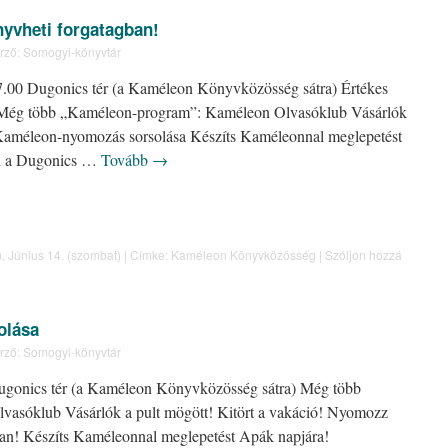
yvheti forgatagban!
rző:
Somogyi-könyvtár
17.00 Dugonics tér (a Kaméleon Könyvközösség sátra) Értékes
0) Még több „Kaméleon-program”: Kaméleon Olvasóklub Vásárlók
A Kaméleon-nyomozás sorsolása Készíts Kaméleonnal meglepetést
al a Dugonics …
Tovább
→
m
,
Június 14. (szombat)
|
Címke:
Kaméleon Könyvközösség
|
Szóljon hozzá
olása
rző:
Somogyi-könyvtár
Dugonics tér (a Kaméleon Könyvközösség sátra) Még több
asóklub Vásárlók a pult mögött! Kitört a vakáció! Nyomozz
an! Készíts Kaméleonnal meglepetést Apák napjára!