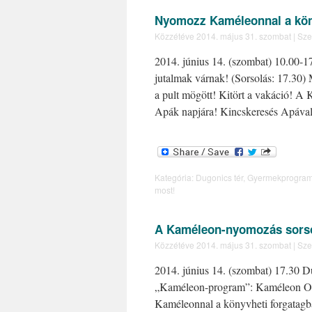
Nyomozz Kaméleonnal a kön
Közzétéve
2014. május 31. szombat
|
Sze
2014. június 14. (szombat) 10.00-
jutalmak várnak! (Sorsolás: 17.3
a pult mögött! Kitört a vakáció! 
Apák napjára! Kincskeresés Apáv
Kategória:
Dugonics tér
,
Gyermekprogra
most!
A Kaméleon-nyomozás sors
Közzétéve
2014. május 31. szombat
|
Sze
2014. június 14. (szombat) 17.30 
„Kaméleon-program”: Kaméleon Olv
Kaméleonnal a könyvheti forgatagb