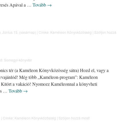
eresés Apával a …
Tovább
→
m
,
Június 15. (vasárnap)
|
Címke:
Kaméleon Könyvközösség
|
Szóljon hozzá
ő:
Somogyi-könyvtár
onics tér (a Kaméleon Könyvközösség sátra) Hozd el, vagy a
könyvajánlód! Még több „Kaméleon-program”: Kaméleon
! Kitört a vakáció! Nyomozz Kaméleonnal a könyvheti
ás …
Tovább
→
)
|
Címke:
Kaméleon Könyvközösség
|
Szóljon hozzá most!