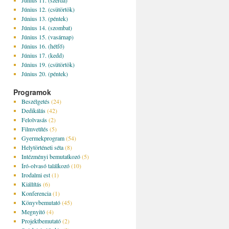
Június 11. (szerda)
Június 12. (csütörtök)
Június 13. (péntek)
Június 14. (szombat)
Június 15. (vasárnap)
Június 16. (hétfő)
Június 17. (kedd)
Június 19. (csütörtök)
Június 20. (péntek)
Programok
Beszélgetés
(24)
Dedikálás
(42)
Felolvasás
(2)
Filmvetítés
(5)
Gyermekprogram
(54)
Helytörténeti séta
(8)
Intézményi bemutatkozó
(5)
Író-olvasó találkozó
(10)
Irodalmi est
(1)
Kiállítás
(6)
Konferencia
(1)
Könyvbemutató
(45)
Megnyitó
(4)
Projektbemutató
(2)