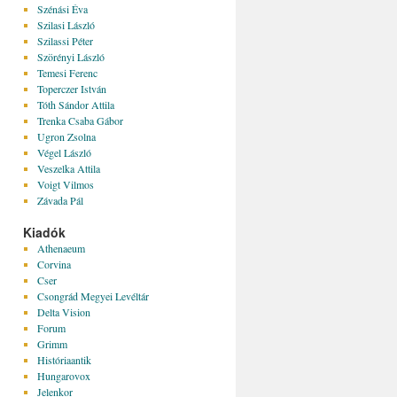
Szénási Éva
Szilasi László
Szilassi Péter
Szörényi László
Temesi Ferenc
Toperczer István
Tóth Sándor Attila
Trenka Csaba Gábor
Ugron Zsolna
Végel László
Veszelka Attila
Voigt Vilmos
Závada Pál
Kiadók
Athenaeum
Corvina
Cser
Csongrád Megyei Levéltár
Delta Vision
Forum
Grimm
Históriaantik
Hungarovox
Jelenkor