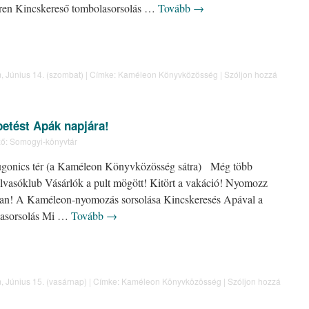
éren Kincskereső tombolasorsolás …
Tovább
→
m
,
Június 14. (szombat)
|
Címke:
Kaméleon Könyvközösség
|
Szóljon hozzá
etést Apák napjára!
ő:
Somogyi-könyvtár
Dugonics tér (a Kaméleon Könyvközösség sátra) Még több
asóklub Vásárlók a pult mögött! Kitört a vakáció! Nyomozz
ban! A Kaméleon-nyomozás sorsolása Kincskeresés Apával a
lasorsolás Mi …
Tovább
→
m
,
Június 15. (vasárnap)
|
Címke:
Kaméleon Könyvközösség
|
Szóljon hozzá