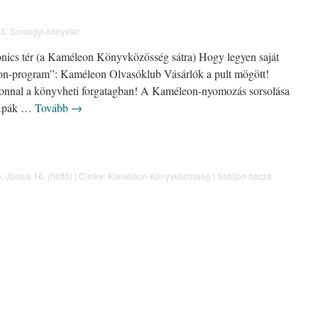
ő:
Somogyi-könyvtár
onics tér (a Kaméleon Könyvközösség sátra) Hogy legyen saját
n-program”: Kaméleon Olvasóklub Vásárlók a pult mögött!
onnal a könyvheti forgatagban! A Kaméleon-nyomozás sorsolása
 Apák …
Tovább
→
m
,
Június 16. (hétfő)
|
Címke:
Kaméleon Könyvközösség
|
Szóljon hozzá