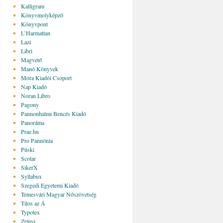
Kalligram
Könyvmolyképző
Könyvpont
L’Harmattan
Lazi
Libri
Magvető
Manó Könyvek
Móra Kiadói Csoport
Nap Kiadó
Noran Libro
Pagony
Pannonhalmi Bencés Kiadó
Panoráma
Prae.hu
Pro Pannónia
Püski
Scolar
SikerX
Syllabux
Szegedi Egyetemi Kiadó
Temesvári Magyar Nőszövetség
Tilos az Á
Typotex
Zrínyi