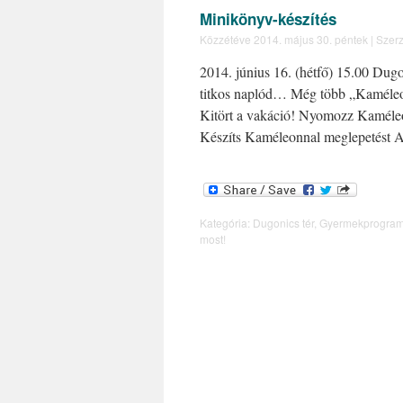
Minikönyv-készítés
Közzétéve
2014. május 30. péntek
|
Szerz
2014. június 16. (hétfő) 15.00 Dug
titkos naplód… Még több „Kaméleo
Kitört a vakáció! Nyomozz Kaméle
Készíts Kaméleonnal meglepetést
Kategória:
Dugonics tér
,
Gyermekprogra
most!