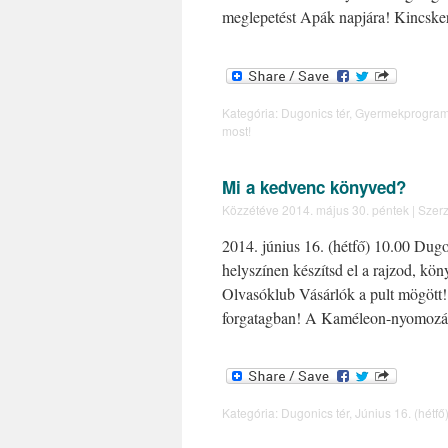
meglepetést Apák napjára! Kincsk
Kategória:
Dugonics tér
,
Gyermekprogra
most!
Mi a kedvenc könyved?
Közzétéve
2014. május 30. péntek
|
Szerz
2014. június 16. (hétfő) 10.00 Dug
helyszínen készítsd el a rajzod, 
Olvasóklub Vásárlók a pult mögött
forgatagban! A Kaméleon-nyomoz
Kategória:
Dugonics tér
,
Június 16. (hétfő