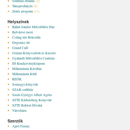
Színházi előadás
(3)
Táncprodukció
(2)
Zenés program
(11)
Helyszínek
Bálint Sándor Művelődési Ház
Belvárosi mozi
Csillag téri Bölcsőde
Dugonics tér
Grand Café
Grimm Könyvesbolt és Kávézó
Gyálaréti Művelődési Centrum
IH Rendezvényközpont
Millenniumi Kávéház
Millenniumi Klub
REÖK
Somogyi-könyvtár
SZAB-székház
Szent-Györgyi Albert Agóra
SZTE Klebelsberg Könyvtár
SZTE Rektori Hivatal
Városháza
Szerzők
Apró Ferenc