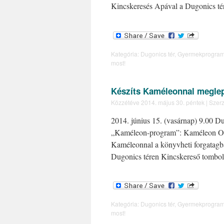
Kincskeresés Apával a Dugonics t
Kategória:
Dugonics tér
,
Gyermekprogra
most!
Készíts Kaméleonnal meglep
Közzétéve
2014. május 30. péntek
|
Szerz
2014. június 15. (vasárnap) 9.00 
„Kaméleon-program”: Kaméleon Olv
Kaméleonnal a könyvheti forgatag
Dugonics téren Kincskereső tombo
Kategória:
Dugonics tér
,
Gyermekprogra
most!