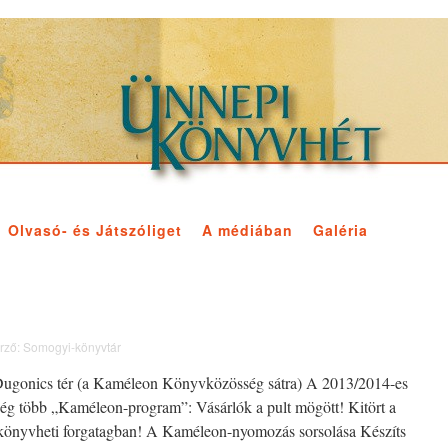
Olvasó- és Játszóliget
A médiában
Galéria
rző:
Somogyi-könyvtár
0 Dugonics tér (a Kaméleon Könyvközösség sátra) A 2013/2014-es
ég több „Kaméleon-program”: Vásárlók a pult mögött! Kitört a
önyvheti forgatagban! A Kaméleon-nyomozás sorsolása Készíts