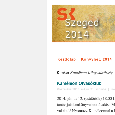
Kezdőlap
Könyvhét, 2014
Kaméleon Könyvközösség
Címke:
Kaméleon Olvasóklub
Közzétéve
2014. május 31. szombat
|
Sze
2014. június 12. (csütörtök) 18.0
tanév jutalomkönyveinek átadása M
vakáció! Nyomozz Kaméleonnal a k