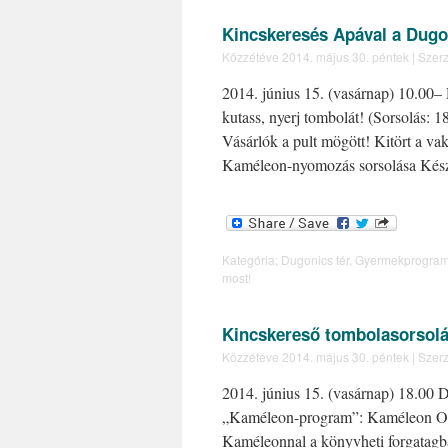
Kincskeresés Apával a Dugo
Közzétéve
2014. május 30. péntek
|
Szerz
2014. június 15. (vasárnap) 10.00–
kutass, nyerj tombolát! (Sorsolás
Vásárlók a pult mögött! Kitört a 
Kaméleon-nyomozás sorsolása Kés
Kategória:
Dugonics tér
,
Gyermekprogra
most!
Kincskereső tombolasorsol
Közzétéve
2014. május 30. péntek
|
Szerz
2014. június 15. (vasárnap) 18.00
„Kaméleon-program”: Kaméleon Olv
Kaméleonnal a könyvheti forgatag