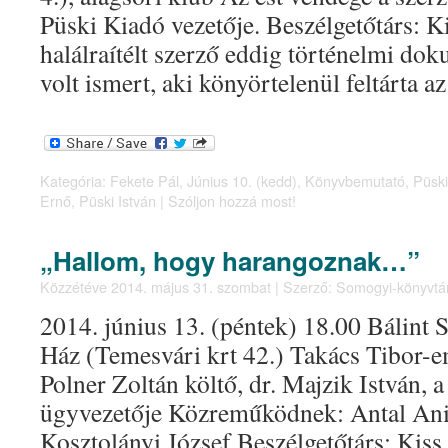
Püski Kiadó vezetője. Beszélgetőtárs: 
halálraítélt szerző eddig történelmi d
volt ismert, aki könyörtelenül feltárta 
Kategória:
Fekete Pál
,
Június 10. (kedd)
,
Könyvbemutató
,
Püski
Ernő
,
Püski István
|
Szóljon hozzá most!
„Hallom, hogy harangoznak…”
Közzétéve
2014. május 31. szombat
|
Szerző:
Somogyi-könyvtá
2014. június 13. (péntek) 18.00 Bálin
Ház (Temesvári krt 42.) Takács Tibor-
Polner Zoltán költő, dr. Majzik István, 
ügyvezetője Közreműködnek: Antal Ani
Kosztolányi József Beszélgetőtárs: Kiss