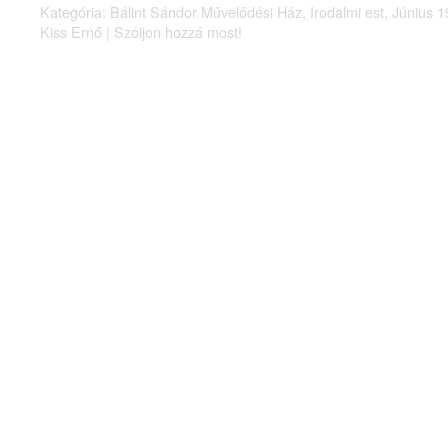
Kategória:
Bálint Sándor Művelődési Ház
,
Irodalmi est
,
Június 1
Kiss Ernő
|
Szóljon hozzá most!