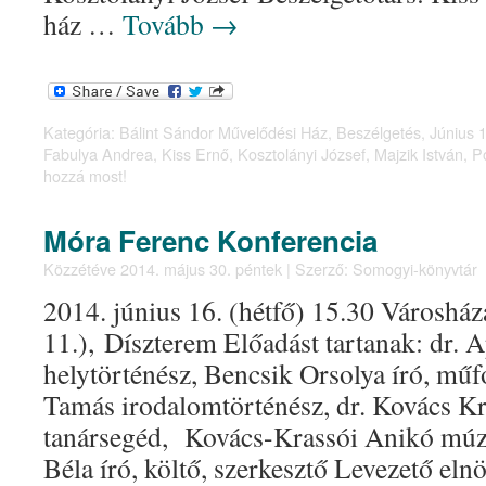
ház …
Tovább
→
Kategória:
Bálint Sándor Művelődési Ház
,
Beszélgetés
,
Június 1
Fabulya Andrea
,
Kiss Ernő
,
Kosztolányi József
,
Majzik István
,
P
hozzá most!
Móra Ferenc Konferencia
Közzétéve
2014. május 30. péntek
|
Szerző:
Somogyi-könyvtár
2014. június 16. (hétfő) 15.30 Városház
11.), Díszterem Előadást tartanak: dr. 
helytörténész, Bencsik Orsolya író, műf
Tamás irodalomtörténész, dr. Kovács Kr
tanársegéd, Kovács-Krassói Anikó mú
Béla író, költő, szerkesztő Levezető eln