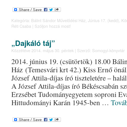
Kategória:
Bálint Sándor Művelődési Ház
,
Június 17. (kedd)
,
Kö
Réti Csaba
|
Szóljon hozzá most!
„Dajkáló táj”
Közzétéve
2014. május 30. péntek
|
Szerző:
Somogyi-könyvtár
2014. június 19. (csütörtök) 18.00 Bál
Ház (Temesvári krt 42.) Kiss Ernő önál
József Attila-díjas író tiszteletére – hal
A József Attila-díjas író Békéscsabán szü
Erzsébet Tudományegyetem soproni Ev
Hittudományi Karán 1945-ben …
Tová