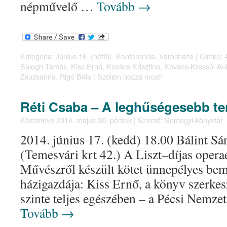
népművelő …
Tovább
→
Kategória:
Június 16. (hétfő)
,
Konferencia
,
Városháza
|
Címke:
Balogh Tamás
,
Kiss Ernő
,
Kovács Krisztina
,
Kovács-Krassói An
Zsuzsanna
,
Rigó Béla
|
Szóljon hozzá most!
Réti Csaba – A leghűségesebb te
Közzétéve
2014. május 30. péntek
|
Szerző:
Somogyi-könyvtár
2014. június 17. (kedd) 18.00 Bálint 
(Temesvári krt 42.) A Liszt–díjas oper
Művészről készült kötet ünnepélyes bem
házigazdája: Kiss Ernő, a könyv szerke
szinte teljes egészében – a Pécsi Nemzet
Tovább
→