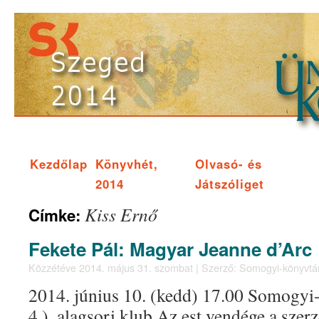
Kezdőlap
Könyvhét,
Olvasó- és
2014
Játszóliget
Kiss Ernő
Címke:
Fekete Pál: Magyar Jeanne d’Arc
Közzétéve
2014. május 31. szombat
|
Szerző:
Somogyi-könyvtá
2014. június 10. (kedd) 17.00 Somogyi
4.), alagsori klub Az est vendége a szerz