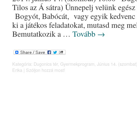
Tilos az Á sátra) Ünnepelj velünk egész 
Bogyót, Babócát, vagy egyik kedvenc s
ki a játékos feladatokat, mutasd meg m
Bemutatkozik a …
Tovább
→
Kategória:
Dugonics tér
,
Gyermekprogram
,
Június 14. (szombat
Erika
|
Szóljon hozzá most!