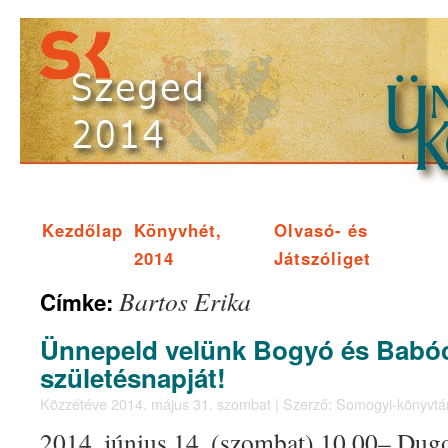
Kezdőlap
Könyvhét,
Olvasó- és
2014
Játszóliget
Bartos Erika
Címke:
Ünnepeld velünk Bogyó és Babóc
születésnapját!
Közzétéve
2014. május 31. szombat
|
Szerző:
Somogyi-könyvtá
2014. június 14. (szombat) 10.00– Dugo