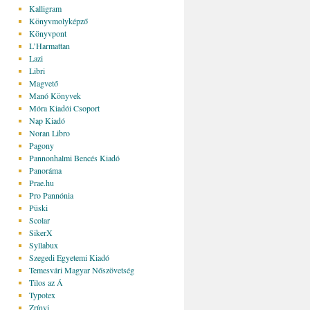
Kalligram
Könyvmolyképző
Könyvpont
L’Harmattan
Lazi
Libri
Magvető
Manó Könyvek
Móra Kiadói Csoport
Nap Kiadó
Noran Libro
Pagony
Pannonhalmi Bencés Kiadó
Panoráma
Prae.hu
Pro Pannónia
Püski
Scolar
SikerX
Syllabux
Szegedi Egyetemi Kiadó
Temesvári Magyar Nőszövetség
Tilos az Á
Typotex
Zrínyi