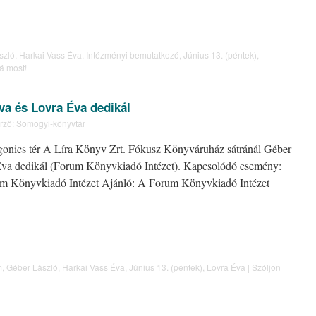
szló
,
Harkai Vass Éva
,
Intézményi bemutatkozó
,
Június 13. (péntek)
,
á most!
va és Lovra Éva dedikál
rző:
Somogyi-könyvtár
ugonics tér A Líra Könyv Zrt. Fókusz Könyváruház sátránál Géber
Éva dedikál (Forum Könyvkiadó Intézet). Kapcsolódó esemény:
um Könyvkiadó Intézet Ajánló: A Forum Könyvkiadó Intézet
m
,
Géber László
,
Harkai Vass Éva
,
Június 13. (péntek)
,
Lovra Éva
|
Szóljon