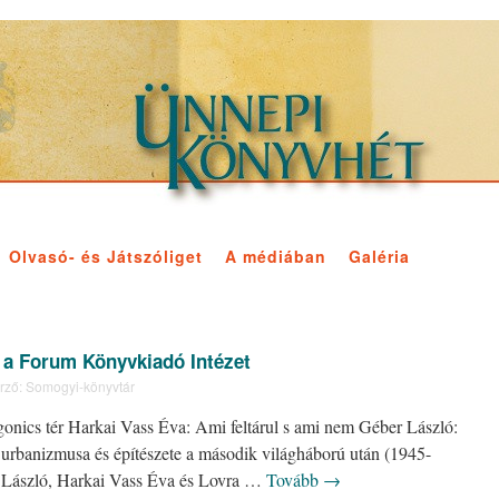
Olvasó- és Játszóliget
A médiában
Galéria
 a Forum Könyvkiadó Intézet
rző:
Somogyi-könyvtár
gonics tér Harkai Vass Éva: Ami feltárul s ami nem Géber László:
urbanizmusa és építészete a második világháború után (1945-
László, Harkai Vass Éva és Lovra …
Tovább
→