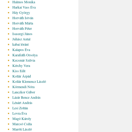
Halmos Monika
Harkai Vass Éva
Háy György
Horváth István
Horváth Márta
Horváth Péter
Isaszegi János
Juhász Antal
kabai lóránt
Kalapos Éva
Karafiáth Orsolya
Kecsmár Szilvia
Kérchy Vera
Kiss Edit
Kollár Árpád
Kollár Klemencz László
Körmendi Nóra
Lanczkor Gábor
Lázár Bence András
Lénárt András
Lesi Zoltán
Lovra Éva
Magó Károly
Marcsó Csilla
Maróti László