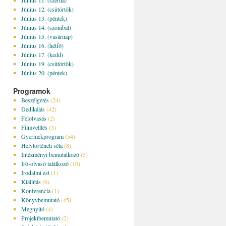
Június 11. (szerda)
Június 12. (csütörtök)
Június 13. (péntek)
Június 14. (szombat)
Június 15. (vasárnap)
Június 16. (hétfő)
Június 17. (kedd)
Június 19. (csütörtök)
Június 20. (péntek)
Programok
Beszélgetés
(24)
Dedikálás
(42)
Felolvasás
(2)
Filmvetítés
(5)
Gyermekprogram
(54)
Helytörténeti séta
(8)
Intézményi bemutatkozó
(5)
Író-olvasó találkozó
(10)
Irodalmi est
(1)
Kiállítás
(6)
Konferencia
(1)
Könyvbemutató
(45)
Megnyitó
(4)
Projektbemutató
(2)