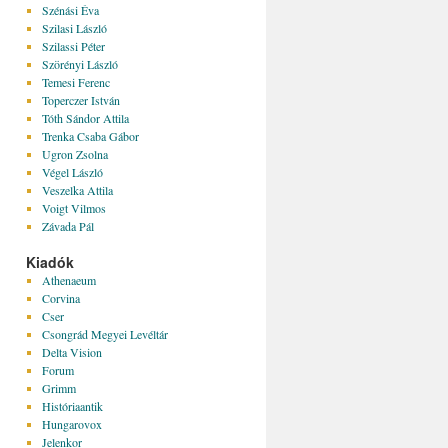
Szénási Éva
Szilasi László
Szilassi Péter
Szörényi László
Temesi Ferenc
Toperczer István
Tóth Sándor Attila
Trenka Csaba Gábor
Ugron Zsolna
Végel László
Veszelka Attila
Voigt Vilmos
Závada Pál
Kiadók
Athenaeum
Corvina
Cser
Csongrád Megyei Levéltár
Delta Vision
Forum
Grimm
Históriaantik
Hungarovox
Jelenkor