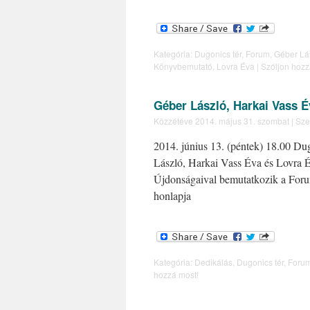
Kategória:
Dugonics tér
,
Forum
,
Géber Lá
Könyvbemutató
,
Lovra Éva
|
Szóljon hozz
Géber László, Harkai Vass É
Közzétéve
2014. május 31. szombat
|
Sze
2014. június 13. (péntek) 18.00 D
László, Harkai Vass Éva és Lovra 
Újdonságaival bemutatkozik a For
honlapja
Kategória:
Dedikálás
,
Dugonics tér
,
Foru
hozzá most!