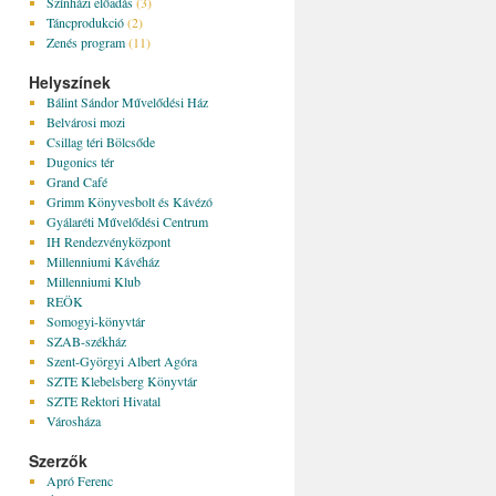
Színházi előadás
(3)
Táncprodukció
(2)
Zenés program
(11)
Helyszínek
Bálint Sándor Művelődési Ház
Belvárosi mozi
Csillag téri Bölcsőde
Dugonics tér
Grand Café
Grimm Könyvesbolt és Kávézó
Gyálaréti Művelődési Centrum
IH Rendezvényközpont
Millenniumi Kávéház
Millenniumi Klub
REÖK
Somogyi-könyvtár
SZAB-székház
Szent-Györgyi Albert Agóra
SZTE Klebelsberg Könyvtár
SZTE Rektori Hivatal
Városháza
Szerzők
Apró Ferenc