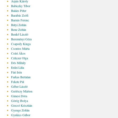
Árpás Károly
Babiczky Tibor
Balázs Péter
Barabás Zsófi
Barnás Ferenc
Bátyi Zoltán
Bene Zoltán
Benkő László
Bereményi Géza
Csapody Kinga
Csontos Márta
Csúri Ákos
Czilczer Olga
Dés Mihály
Erdei Lilla
Fári Irén
Farkas Bertalan
Fekete Pál
Géber László
Gerlóczy Márton
Gimesi Dóra
Görög Ibolya
Grecsó Krisztián
Gyenge Zoltán
Gyukics Gábor