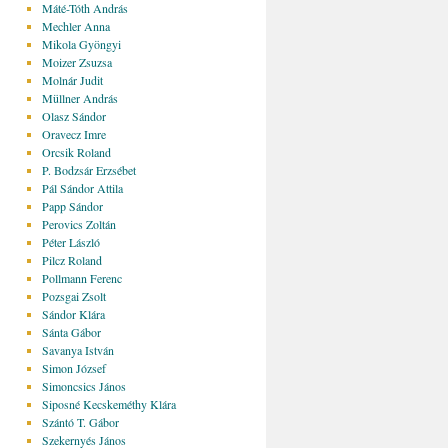
Máté-Tóth András
Mechler Anna
Mikola Gyöngyi
Moizer Zsuzsa
Molnár Judit
Müllner András
Olasz Sándor
Oravecz Imre
Orcsik Roland
P. Bodzsár Erzsébet
Pál Sándor Attila
Papp Sándor
Perovics Zoltán
Péter László
Pilcz Roland
Pollmann Ferenc
Pozsgai Zsolt
Sándor Klára
Sánta Gábor
Savanya István
Simon József
Simoncsics János
Siposné Kecskeméthy Klára
Szántó T. Gábor
Szekernyés János