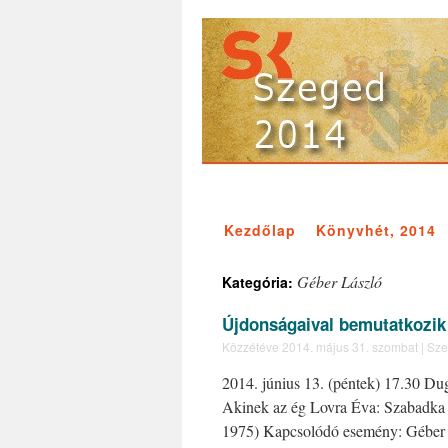
Kezdőlap
Könyvhét, 2014
Géber László
Kategória:
Újdonságaival bemutatkozik
Közzétéve
2014. május 31. szombat
|
Sze
2014. június 13. (péntek) 17.30 Du
Akinek az ég Lovra Éva: Szabadka 
1975) Kapcsolódó esemény: Géber 