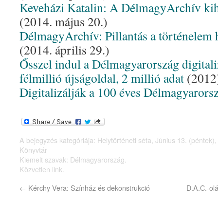
Keveházi Katalin: A DélmagyArchív kihí
(2014. május 20.)
DélmagyArchív: Pillantás a történelem 
(2014. április 29.)
Ősszel indul a Délmagyarország digitali
félmillió újságoldal, 2 millió adat
(2012
Digitalizálják a 100 éves Délmagyarors
A bejegyzés kategóriája:
Helytörténeti séta
,
Június 13. (péntek)
Könyvtár
Kiemelt szavak:
Délmagyarország
.
Közvetlen link
.
←
Kérchy Vera: Színház és dekonstrukció
D.A.C.-ol