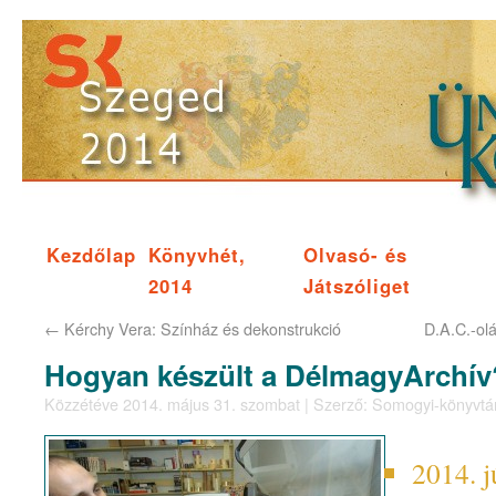
Kezdőlap
Könyvhét,
Olvasó- és
2014
Játszóliget
←
Kérchy Vera: Színház és dekonstrukció
D.A.C.-ol
Hogyan készült a DélmagyArchív
Közzétéve
2014. május 31. szombat
|
Szerző:
Somogyi-könyvtá
2014. j