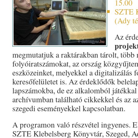
15.00
SZTE K
(Ady té
Az érd
projek
megmutatjuk a raktárakban tárolt, több
folyóiratszámokat, az ország közgyűjte
eszközeinket, melyekkel a digitalizálás fo
keresőfelületet is. Az érdeklődők belel
lapszámokba, de ez alkalomból játékkal 
archívumban található cikkekkel és az az
szegedi eseményekkel kapcsolatban.
A programon való részvétel ingyenes. El
SZTE Klebelsberg Könyvtár, Szeged, Ad