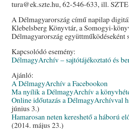
tura@ek.szte.hu, 62-546-633, ill. SZTE-
A Délmagyarország című napilap digitá
Klebelsberg Könyvtár, a Somogyi-könyv
Délmagyarország együttműködéseként s
Kapcsolódó esemény:
DélmagyArchív – sajtótájékoztató és b
Ajánló:
A DélmagyArchív a Facebookon
Ma nyílik a DélmagyArchív a könyvhét
Online időutazás a DélmagyArchívval 
június 3.)
Hamarosan neten kereshető a háború el
(2014. május 23.)