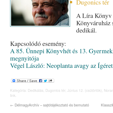
Dugonics tér
A Líra Könyv 
Könyváruház s
dedikál.
Kapcsolódó esemény:
A 85. Ünnepi Könyvhét és 13. Gyerme
megnyitója
Végel László: Neoplanta avagy az Ígéret
Kategória:
Dedikálás
,
Dugonics tér
,
Június 12. (csütörtök)
,
Noran
link
.
←
DélmagyArchív – sajtótájékoztató és bemutató
Klasszi