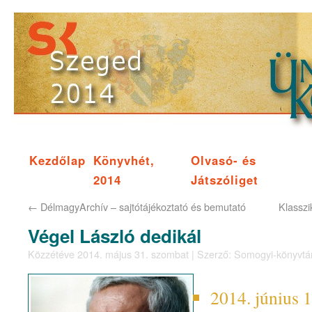
Kezdőlap
Könyvhét,
Olvasó- és
2014
Játszóliget
←
DélmagyArchív – sajtótájékoztató és bemutató
Klasszi
Végel László dedikál
Közzétéve
2014. május 31. szombat
|
Szerző:
Somogyi-könyvtá
2014. június 1