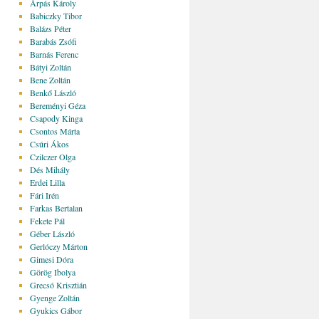
Árpás Károly
Babiczky Tibor
Balázs Péter
Barabás Zsófi
Barnás Ferenc
Bátyi Zoltán
Bene Zoltán
Benkő László
Bereményi Géza
Csapody Kinga
Csontos Márta
Csúri Ákos
Czilczer Olga
Dés Mihály
Erdei Lilla
Fári Irén
Farkas Bertalan
Fekete Pál
Géber László
Gerlóczy Márton
Gimesi Dóra
Görög Ibolya
Grecsó Krisztián
Gyenge Zoltán
Gyukics Gábor