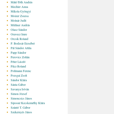
Máté-Tóth András
Mechler Anna
Mikola Gyöngyi
Moizer Zsuzsa
Molnár Judit
Müllner András
Olasz Sándor
Oravecz Imre
Orcsik Roland
P. Bodzsár Erzsébet
Pál Sándor Attila
Papp Sándor
Perovics Zoltán
Péter László
Pilcz Roland
Pollmann Ferenc
Pozsgai Zsolt
Sándor Klára
Sánta Gábor
Savanya István
Simon József
Simoncsics János
Siposné Kecskeméthy Klára
Szántó T. Gábor
Szekernyés János