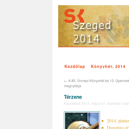
Kezdőlap
Könyvhét, 2014
←
A 85. Ünnepi Könyvhét és 13. Gyerm
megnyitója
Térzene
Közzétéve
2014. május 31. szombat
|
Sze
2014. június
Dugonics té