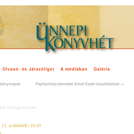
Olvasó- és Játszóliget
A médiában
Galéria
ekkönyvnapok
Papírszínház-bemutató Schall Eszter illusztrációival
→
rző:
Somogyi-könyvtár
 12. (csütörtök) 10.45
r