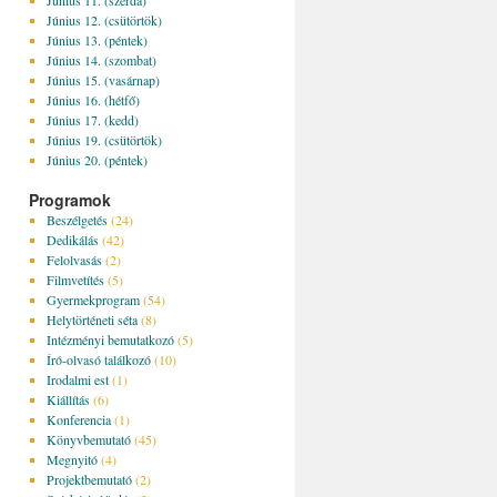
Június 11. (szerda)
Június 12. (csütörtök)
Június 13. (péntek)
Június 14. (szombat)
Június 15. (vasárnap)
Június 16. (hétfő)
Június 17. (kedd)
Június 19. (csütörtök)
Június 20. (péntek)
Programok
Beszélgetés
(24)
Dedikálás
(42)
Felolvasás
(2)
Filmvetítés
(5)
Gyermekprogram
(54)
Helytörténeti séta
(8)
Intézményi bemutatkozó
(5)
Író-olvasó találkozó
(10)
Irodalmi est
(1)
Kiállítás
(6)
Konferencia
(1)
Könyvbemutató
(45)
Megnyitó
(4)
Projektbemutató
(2)