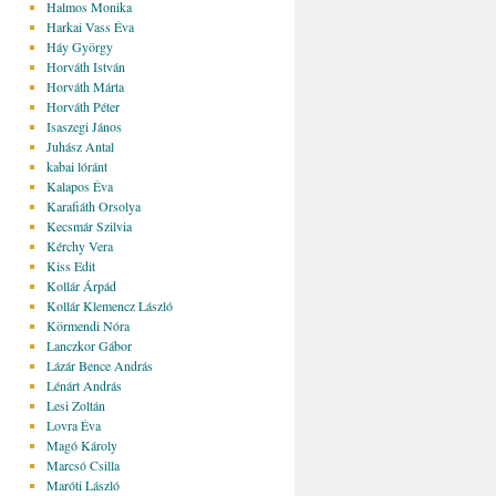
Halmos Monika
Harkai Vass Éva
Háy György
Horváth István
Horváth Márta
Horváth Péter
Isaszegi János
Juhász Antal
kabai lóránt
Kalapos Éva
Karafiáth Orsolya
Kecsmár Szilvia
Kérchy Vera
Kiss Edit
Kollár Árpád
Kollár Klemencz László
Körmendi Nóra
Lanczkor Gábor
Lázár Bence András
Lénárt András
Lesi Zoltán
Lovra Éva
Magó Károly
Marcsó Csilla
Maróti László