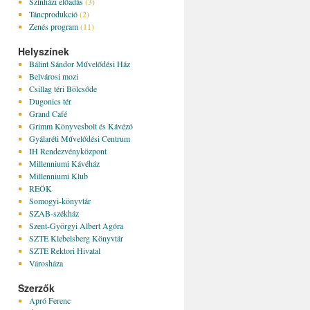
Színházi előadás
(3)
Táncprodukció
(2)
Zenés program
(11)
Helyszínek
Bálint Sándor Művelődési Ház
Belvárosi mozi
Csillag téri Bölcsőde
Dugonics tér
Grand Café
Grimm Könyvesbolt és Kávézó
Gyálaréti Művelődési Centrum
IH Rendezvényközpont
Millenniumi Kávéház
Millenniumi Klub
REÖK
Somogyi-könyvtár
SZAB-székház
Szent-Györgyi Albert Agóra
SZTE Klebelsberg Könyvtár
SZTE Rektori Hivatal
Városháza
Szerzők
Apró Ferenc