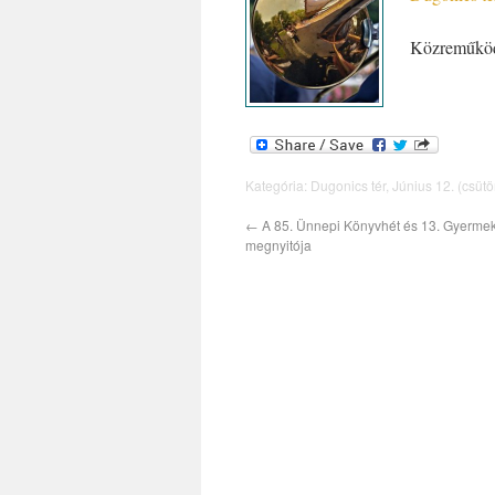
Közreműköd
Kategória:
Dugonics tér
,
Június 12. (csütö
←
A 85. Ünnepi Könyvhét és 13. Gyerm
megnyitója