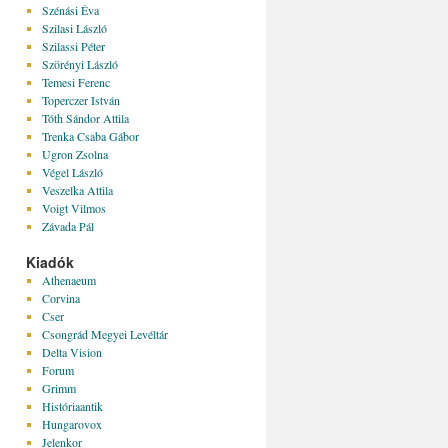
Szénási Éva
Szilasi László
Szilassi Péter
Szörényi László
Temesi Ferenc
Toperczer István
Tóth Sándor Attila
Trenka Csaba Gábor
Ugron Zsolna
Végel László
Veszelka Attila
Voigt Vilmos
Závada Pál
Kiadók
Athenaeum
Corvina
Cser
Csongrád Megyei Levéltár
Delta Vision
Forum
Grimm
Históriaantik
Hungarovox
Jelenkor