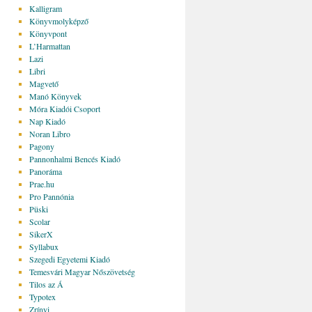
Kalligram
Könyvmolyképző
Könyvpont
L’Harmattan
Lazi
Libri
Magvető
Manó Könyvek
Móra Kiadói Csoport
Nap Kiadó
Noran Libro
Pagony
Pannonhalmi Bencés Kiadó
Panoráma
Prae.hu
Pro Pannónia
Püski
Scolar
SikerX
Syllabux
Szegedi Egyetemi Kiadó
Temesvári Magyar Nőszövetség
Tilos az Á
Typotex
Zrínyi