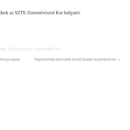
nek az SZTE Zeneművészeti Kar hallgatói.
rtök)
,
Zenés program
| A
közvetlen link
.
ekkönyvnapok
Papírszínház-bemutató Schall Eszter illusztrációival
→