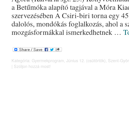
a Betűmóka alapító tagjával a Móra Kia
szervezésében A Csiri-biri torna egy 45 
dalolós, mondókás foglalkozás, ahol a s
mozgásformákkal ismerkedhetnek …
T
Kategória:
Gyermekprogram
,
Június 12. (csütörtök)
,
Szent-Györ
|
Szóljon hozzá most!