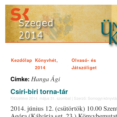
Kezdőlap
Könyvhét,
Olvasó- és
2014
Játszóliget
Hanga Ági
Címke:
Csiri-biri torna-tár
Közzétéve
2014. május 31. szombat
|
Szerző:
Somogyi-könyvtá
2014. június 12. (csütörtök) 10.00 Sze
Agóra (Kálvária sgt. 23.) Könyvbemutat