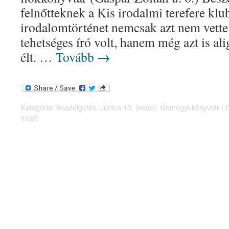
felnőtteknek a Kis irodalmi terefere kl
irodalomtörténet nemcsak azt nem vett
tehetséges író volt, hanem még azt is al
élt. …
Tovább
→
Kategória:
Beszélgetés
,
Június 10. (kedd)
,
Somogyi-könyvtár
|
most!