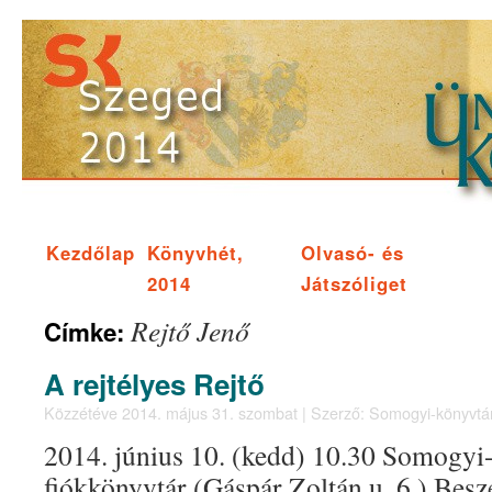
Kezdőlap
Könyvhét,
Olvasó- és
2014
Játszóliget
Rejtő Jenő
Címke:
A rejtélyes Rejtő
Közzétéve
2014. május 31. szombat
|
Szerző:
Somogyi-könyvtá
2014. június 10. (kedd) 10.30 Somogyi
fiókkönyvtár (Gáspár Zoltán u. 6.) Beszé