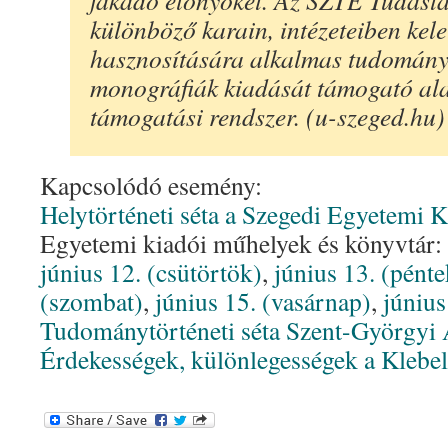
fakadó előnyöket. Az SZTE Tudástá
különböző karain, intézeteiben kele
hasznosítására alkalmas tudományo
monográfiák kiadását támogató al
támogatási rendszer. (u-szeged.hu)
Kapcsolódó esemény:
Helytörténeti séta a Szegedi Egyetemi 
Egyetemi kiadói műhelyek és könyvtár:
június 12. (csütörtök)
,
június 13. (pénte
(szombat)
,
június 15. (vasárnap)
,
június
Tudománytörténeti séta Szent-Györgyi
Érdekességek, különlegességek a Klebe