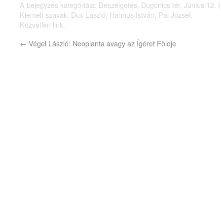
A bejegyzés kategóriája:
Beszélgetés
,
Dugonics tér
,
Június 12. (
Kiemelt szavak:
Dux László
,
Hannus István
,
Pál József
.
Közvetlen link
.
←
Végel László: Neoplanta avagy az Ígéret Földje