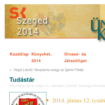
Kezdőlap
Könyvhét,
Olvasó- és
2014
Játszóliget
←
Végel László: Neoplanta avagy az Ígéret Földje
Tudástár
Közzétéve
2014. május 31. szombat
|
Szerző:
Somogyi-könyvtá
2014. június 12. (csü