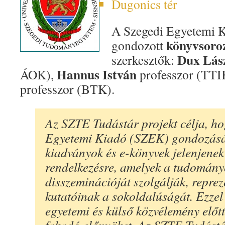
Dugonics tér
A Szegedi Egyetemi K
könyvsoro
gondozott
Dux Lás
szerkesztők:
Hannus István
ÁOK),
professzor (TTI
professzor (BTK).
Az SZTE Tudástár projekt célja, ho
Egyetemi Kiadó (SZEK) gondozás
kiadványok és e-könyvek jelenjenek
rendelkezésre, amelyek a tudomán
disszeminációját szolgálják, repre
kutatóinak a sokoldalúságát. Ezzel 
egyetemi és külső közvélemény előtt