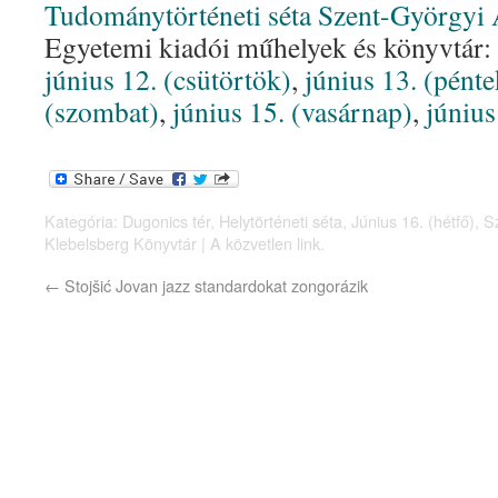
Tudománytörténeti séta Szent-Györgyi
Egyetemi kiadói műhelyek és könyvtár:
június 12. (csütörtök)
,
június 13. (pénte
(szombat)
,
június 15. (vasárnap)
,
június
Kategória:
Dugonics tér
,
Helytörténeti séta
,
Június 16. (hétfő)
,
S
Klebelsberg Könyvtár
| A
közvetlen link
.
←
Stojšić Jovan jazz standardokat zongorázik