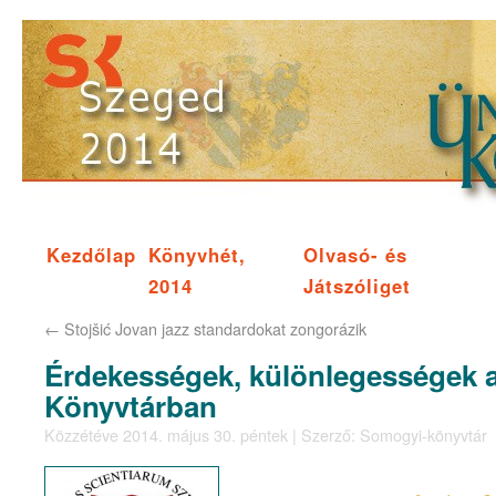
Kezdőlap
Könyvhét,
Olvasó- és
2014
Játszóliget
←
Stojšić Jovan jazz standardokat zongorázik
Érdekességek, különlegességek 
Könyvtárban
Közzétéve
2014. május 30. péntek
|
Szerző:
Somogyi-könyvtár