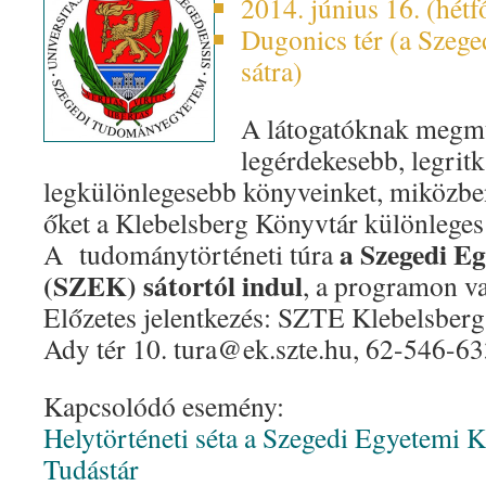
2014. június 16. (hétf
Dugonics tér (a Szeg
sátra)
A látogatóknak megmu
legérdekesebb, legrit
legkülönlegesebb könyveinket, miközbe
őket a Klebelsberg Könyvtár különleges
a Szegedi E
A tudománytörténeti túra
(SZEK) sátortól indul
, a programon va
Előzetes jelentkezés: SZTE Klebelsberg
Ady tér 10. tura@ek.szte.hu, 62-546-633
Kapcsolódó esemény:
Helytörténeti séta a Szegedi Egyetemi 
Tudástár