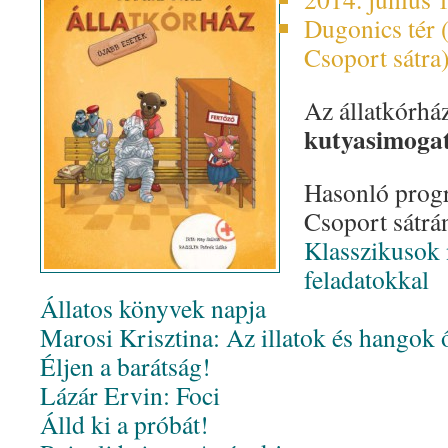
Dugonics tér 
Csoport sátra
Az állatkórház
kutyasimoga
Hasonló prog
Csoport sátrá
Klasszikusok 
feladatokkal
Állatos könyvek napja
Marosi Krisztina: Az illatok és hangok 
Éljen a barátság!
Lázár Ervin: Foci
Álld ki a próbát!