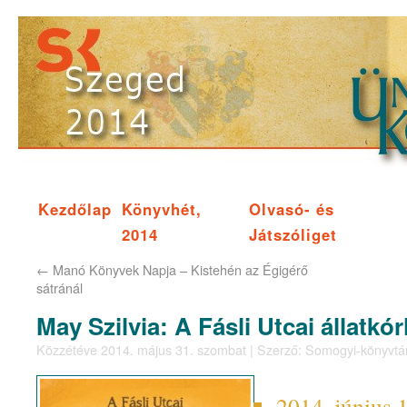
Kezdőlap
Könyvhét,
Olvasó- és
2014
Játszóliget
←
Manó Könyvek Napja – Kistehén az Égigérő
sátránál
May Szilvia: A Fásli Utcai állatkó
Közzétéve
2014. május 31. szombat
|
Szerző:
Somogyi-könyvtá
2014. június 