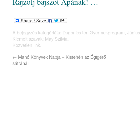
Rajzolj bajszot Apának! …
A bejegyzés kategóriája:
Dugonics tér
,
Gyermekprogram
,
Június
Kiemelt szavak:
May Szilvia
.
Közvetlen link
.
←
Manó Könyvek Napja – Kistehén az Égigérő
sátránál