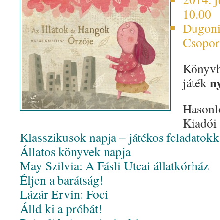
10.00
Dugoni
Csoport
Könyvb
n
játék
Hasonl
Kiadói 
Klasszikusok napja – játékos feladatokk
Állatos könyvek napja
May Szilvia: A Fásli Utcai állatkórház
Éljen a barátság!
Lázár Ervin: Foci
Álld ki a próbát!