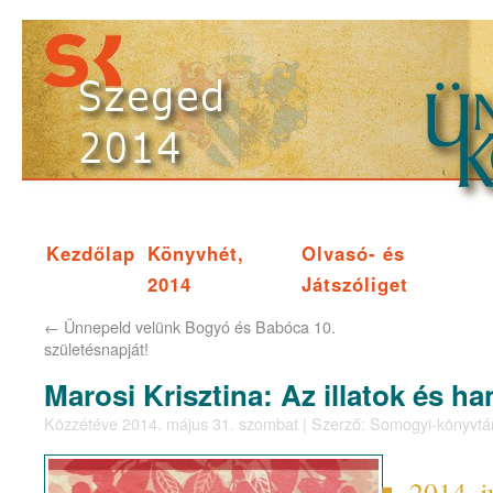
Kezdőlap
Könyvhét,
Olvasó- és
2014
Játszóliget
←
Ünnepeld velünk Bogyó és Babóca 10.
születésnapját!
Marosi Krisztina: Az illatok és h
Közzétéve
2014. május 31. szombat
|
Szerző:
Somogyi-könyvtá
2014. j