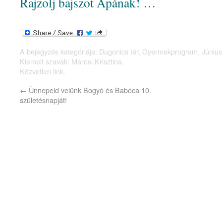
Rajzolj bajszot Apának! …
A bejegyzés kategóriája:
Dugonics tér
,
Gyermekprogram
,
Június
Kiemelt szavak:
Marosi Krisztina
.
Közvetlen link
.
←
Ünnepeld velünk Bogyó és Babóca 10.
születésnapját!